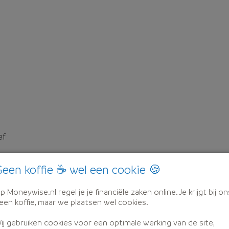
ef
een koffie ☕ wel een cookie 🍪
p Moneywise.nl regel je je financiële zaken online. Je krijgt bij on
een koffie, maar we plaatsen wel cookies.
ij gebruiken cookies voor een optimale werking van de site,