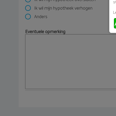
s
Ik wil mijn hypotheek verhogen
L
Anders
Eventuele opmerking