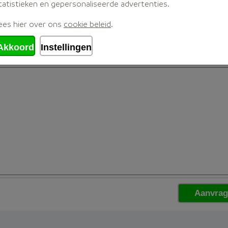
tatistieken en gepersonaliseerde advertenties.
ees hier over ons
cookie beleid
.
Akkoord
Instellingen