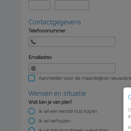
Contactgegevens
Telefoonnummer
Emailadres
Aanmelden voor de maandelijkse nieuwsbri
Wensen en situatie
G
Wat ben je van plan?
O
Ik wil een eerste huis kopen
g
Ik wil verhuizen
W
Ik wil mijn hypotheek oversluiten