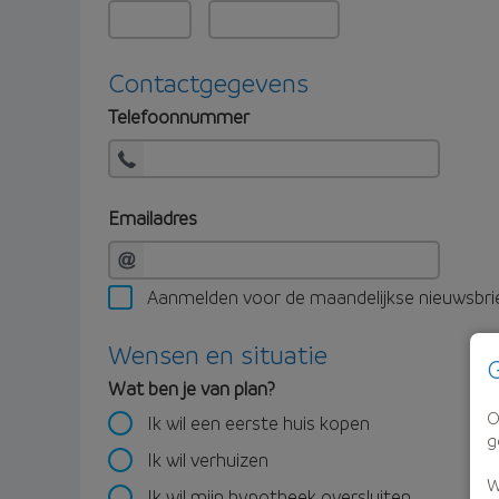
Contactgegevens
Telefoonnummer
Emailadres
Aanmelden voor de maandelijkse nieuwsbri
Wensen en situatie
G
Wat ben je van plan?
O
Ik wil een eerste huis kopen
g
Ik wil verhuizen
W
Ik wil mijn hypotheek oversluiten