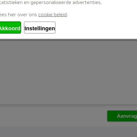
tatistieken en gepersonaliseerde advertenties.
ees hier over ons
cookie beleid
.
Akkoord
Instellingen