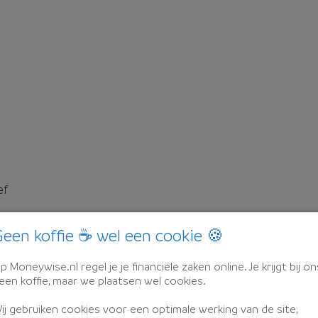
ef
een koffie ☕ wel een cookie 🍪
p Moneywise.nl regel je je financiële zaken online. Je krijgt bij on
een koffie, maar we plaatsen wel cookies.
ij gebruiken cookies voor een optimale werking van de site,