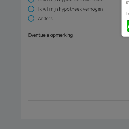
s
Ik wil mijn hypotheek verhogen
L
Anders
Eventuele opmerking