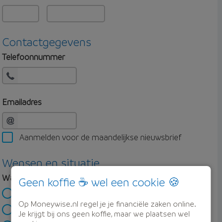
Contactgegevens
Telefoonnummer
Emailadres
Aanmelden voor de maandelijkse nieuwsbrief
Wensen en situatie
Wat ben je van plan?
Geen koffie ☕ wel een cookie 🍪
Ik wil een eerste huis kopen
Op Moneywise.nl regel je je financiële zaken online.
Ik wil verhuizen
Je krijgt bij ons geen koffie, maar we plaatsen wel