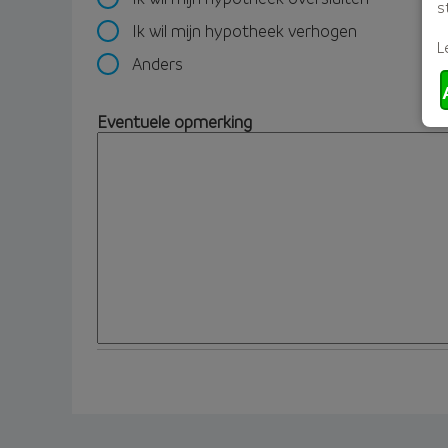
s
Ik wil mijn hypotheek verhogen
L
Anders
Eventuele opmerking