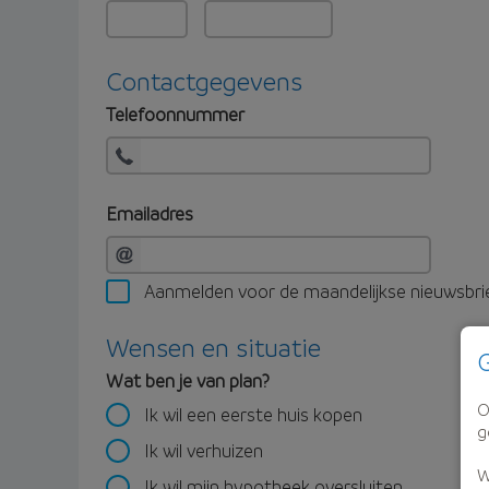
Contactgegevens
Telefoonnummer
Emailadres
Aanmelden voor de maandelijkse nieuwsbri
Wensen en situatie
G
Wat ben je van plan?
O
Ik wil een eerste huis kopen
g
Ik wil verhuizen
W
Ik wil mijn hypotheek oversluiten