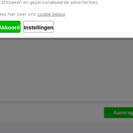
tatistieken en gepersonaliseerde advertenties.
ees hier over ons
cookie beleid
.
Akkoord
Instellingen