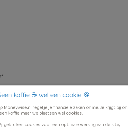
ef
een koffie ☕ wel een cookie 🍪
p Moneywise.nl regel je je financiële zaken online. Je krijgt bij on
een koffie, maar we plaatsen wel cookies.
ij gebruiken cookies voor een optimale werking van de site,