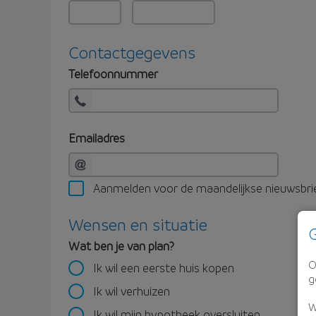
Contactgegevens
Telefoonnummer
Emailadres
Aanmelden voor de maandelijkse nieuwsbri
Wensen en situatie
G
Wat ben je van plan?
O
Ik wil een eerste huis kopen
g
Ik wil verhuizen
W
Ik wil mijn hypotheek oversluiten