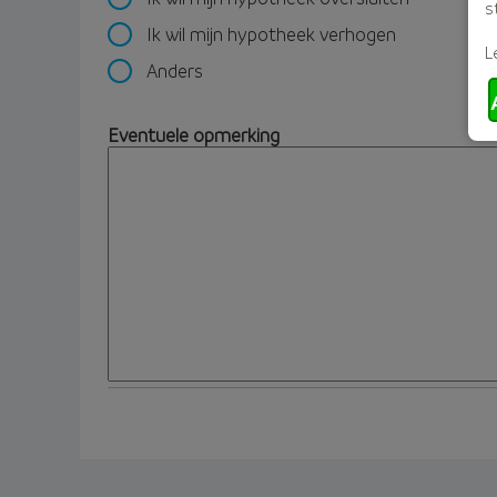
s
Ik wil mijn hypotheek verhogen
L
Anders
Eventuele opmerking