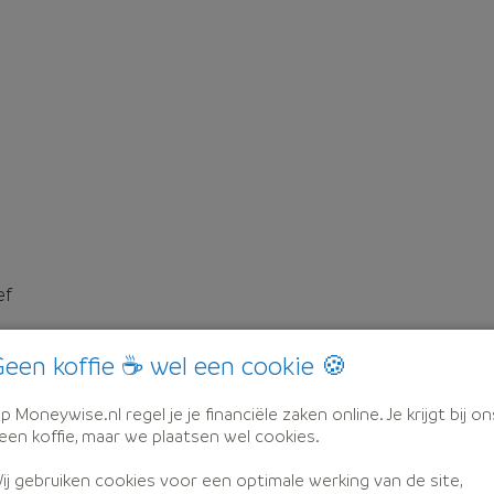
ef
een koffie ☕ wel een cookie 🍪
p Moneywise.nl regel je je financiële zaken online. Je krijgt bij on
een koffie, maar we plaatsen wel cookies.
ij gebruiken cookies voor een optimale werking van de site,