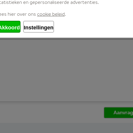
tatistieken en gepersonaliseerde advertenties.
ees hier over ons
cookie beleid
.
Akkoord
Instellingen