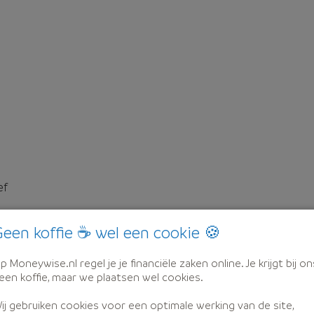
ef
een koffie ☕ wel een cookie 🍪
p Moneywise.nl regel je je financiële zaken online. Je krijgt bij on
een koffie, maar we plaatsen wel cookies.
ij gebruiken cookies voor een optimale werking van de site,