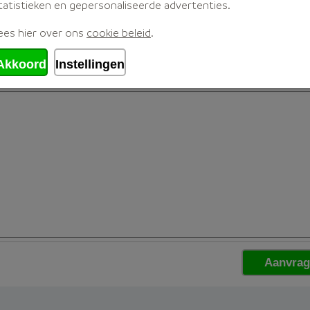
tatistieken en gepersonaliseerde advertenties.
ees hier over ons
cookie beleid
.
Akkoord
Instellingen