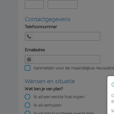
Contactgegevens
Telefoonnummer
Emailadres
Aanmelden voor de maandelijkse nieuwsbri
Wensen en situatie
G
Wat ben je van plan?
O
Ik wil een eerste huis kopen
g
Ik wil verhuizen
W
Ik wil mijn hypotheek oversluiten