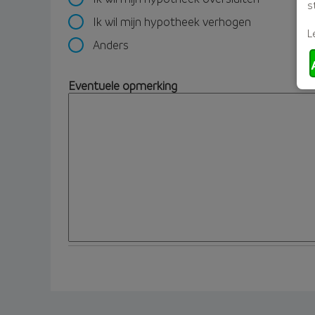
s
Ik wil mijn hypotheek verhogen
L
Anders
Eventuele opmerking