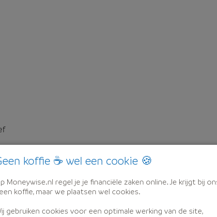
ef
een koffie ☕ wel een cookie 🍪
p Moneywise.nl regel je je financiële zaken online. Je krijgt bij on
een koffie, maar we plaatsen wel cookies.
ij gebruiken cookies voor een optimale werking van de site,