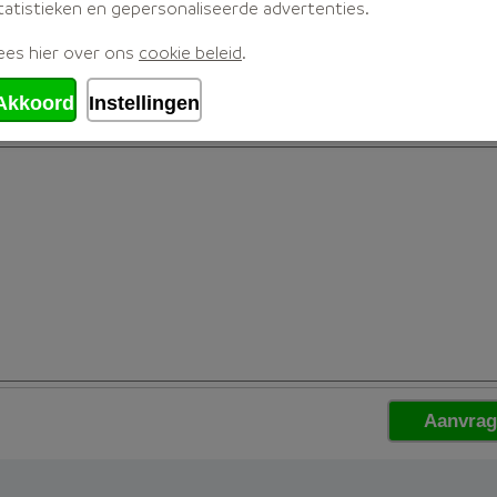
tatistieken en gepersonaliseerde advertenties.
ees hier over ons
cookie beleid
.
Akkoord
Instellingen