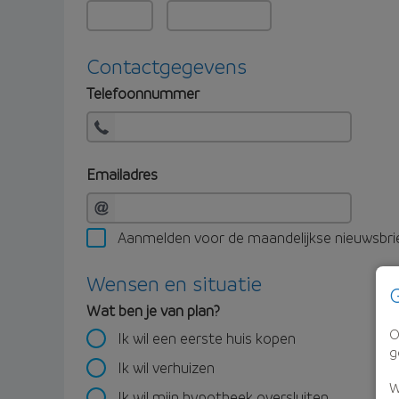
Contactgegevens
Telefoonnummer
Emailadres
Aanmelden voor de maandelijkse nieuwsbri
Wensen en situatie
G
Wat ben je van plan?
O
Ik wil een eerste huis kopen
g
Ik wil verhuizen
W
Ik wil mijn hypotheek oversluiten