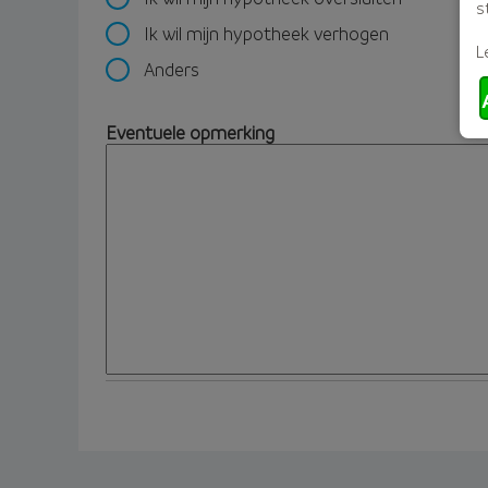
s
Ik wil mijn hypotheek verhogen
L
Anders
Eventuele opmerking