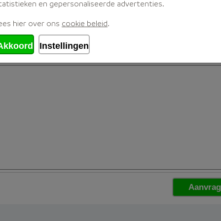
tatistieken en gepersonaliseerde advertenties.
ees hier over ons
cookie beleid
.
Akkoord
Instellingen