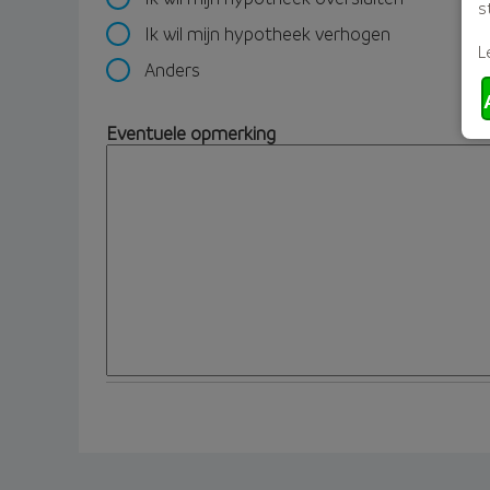
s
Ik wil mijn hypotheek verhogen
L
Anders
Eventuele opmerking