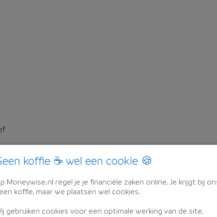
ef
een koffie ☕ wel een cookie 🍪
p Moneywise.nl regel je je financiële zaken online. Je krijgt bij on
een koffie, maar we plaatsen wel cookies.
ij gebruiken cookies voor een optimale werking van de site,