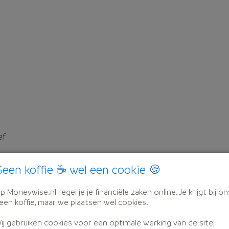
ef
een koffie ☕ wel een cookie 🍪
p Moneywise.nl regel je je financiële zaken online. Je krijgt bij on
een koffie, maar we plaatsen wel cookies.
ij gebruiken cookies voor een optimale werking van de site,