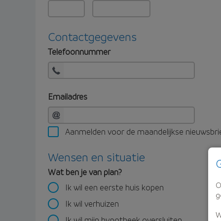
Contactgegevens
Telefoonnummer
Emailadres
Aanmelden voor de maandelijkse nieuwsbri
Wensen en situatie
G
Wat ben je van plan?
O
Ik wil een eerste huis kopen
g
Ik wil verhuizen
W
Ik wil mijn hypotheek oversluiten