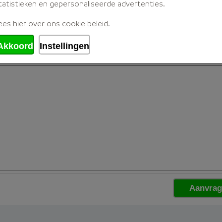
tatistieken en gepersonaliseerde advertenties.
ees hier over ons
cookie beleid
.
Akkoord
Instellingen