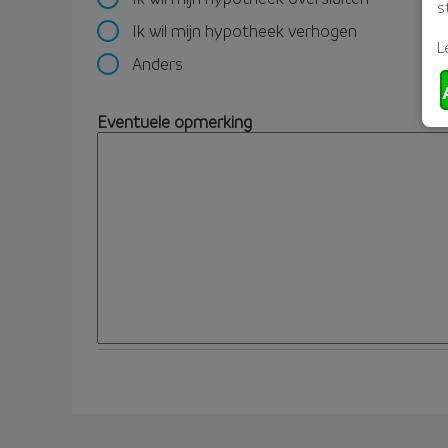
s
Ik wil mijn hypotheek verhogen
L
Anders
Eventuele opmerking