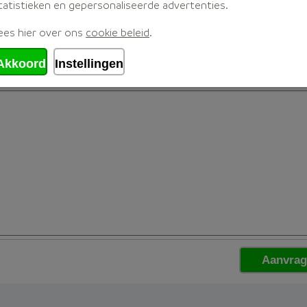
tatistieken en gepersonaliseerde advertenties.
ees hier over ons
cookie beleid
.
Akkoord
Instellingen