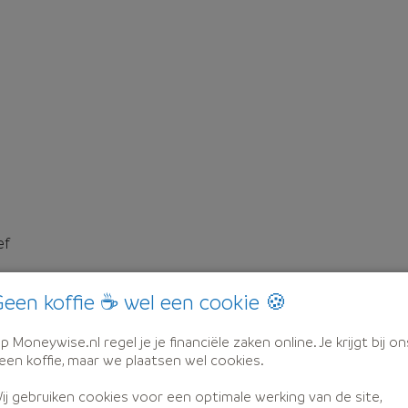
ef
een koffie ☕ wel een cookie 🍪
p Moneywise.nl regel je je financiële zaken online. Je krijgt bij on
een koffie, maar we plaatsen wel cookies.
ij gebruiken cookies voor een optimale werking van de site,