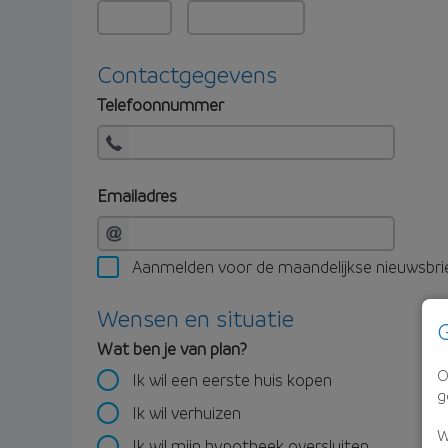
Contactgegevens
Telefoonnummer
Emailadres
Aanmelden voor de maandelijkse nieuwsbri
Wensen en situatie
G
Wat ben je van plan?
O
Ik wil een eerste huis kopen
g
Ik wil verhuizen
W
Ik wil mijn hypotheek oversluiten