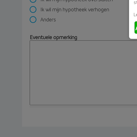
s
Ik wil mijn hypotheek verhogen
L
Anders
Eventuele opmerking