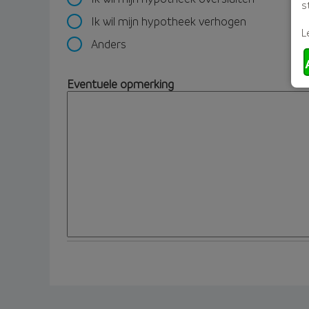
s
Ik wil mijn hypotheek verhogen
L
Anders
Eventuele opmerking