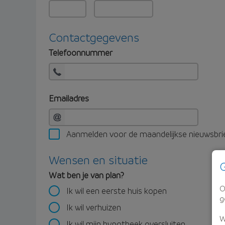
Contactgegevens
Telefoonnummer
Emailadres
Aanmelden voor de maandelijkse nieuwsbri
Wensen en situatie
G
Wat ben je van plan?
O
Ik wil een eerste huis kopen
g
Ik wil verhuizen
W
Ik wil mijn hypotheek oversluiten