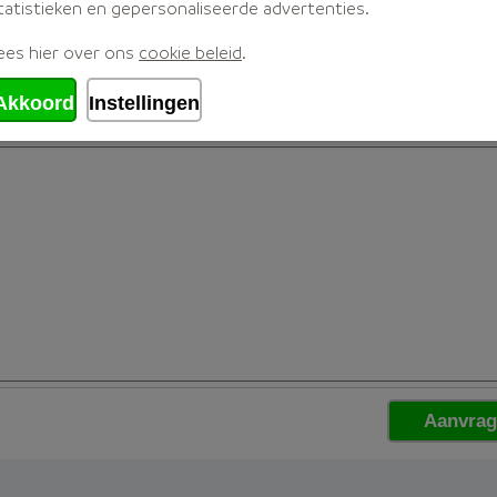
tatistieken en gepersonaliseerde advertenties.
ees hier over ons
cookie beleid
.
Akkoord
Instellingen