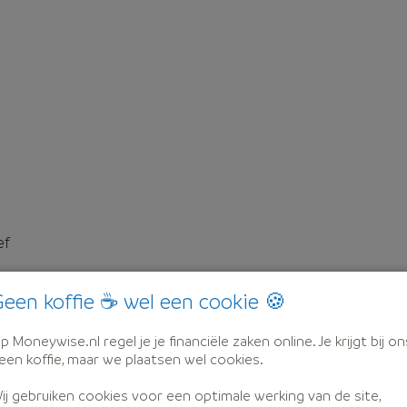
ef
een koffie ☕ wel een cookie 🍪
p Moneywise.nl regel je je financiële zaken online. Je krijgt bij on
een koffie, maar we plaatsen wel cookies.
ij gebruiken cookies voor een optimale werking van de site,