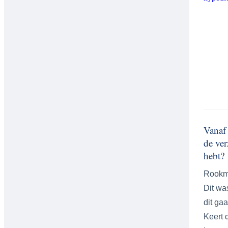
Vanaf 
de ver
hebt?
Rookmel
Dit wa
dit ga
Keert 