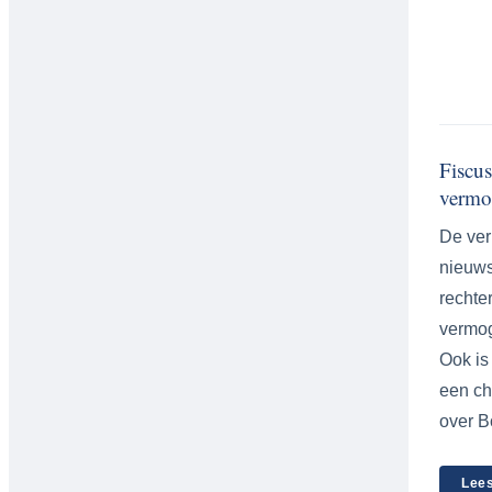
Fiscu
vermo
De ver
nieuws
rechte
vermog
Ook is 
een ch
over B
Lees