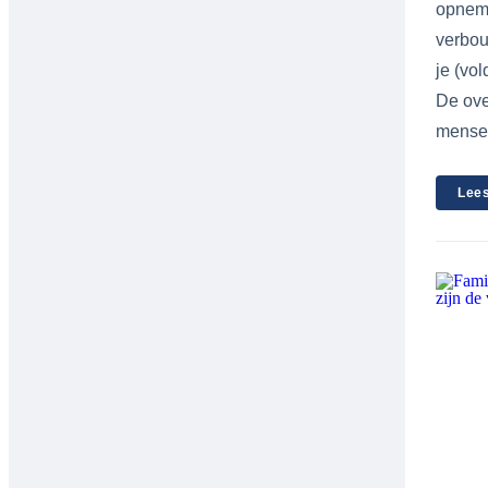
opneme
verbou
je (vo
De ove
mensen
Lees