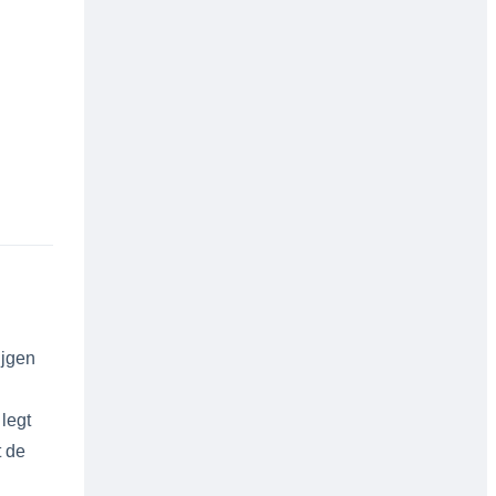
ijgen
legt
t de