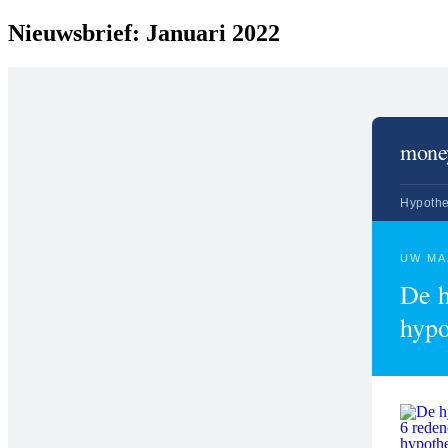
Nieuwsbrief: Januari 2022
mone
Hypoth
UW MA
De h
hypo