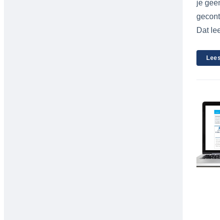
je gee
gecont
Dat lee
Lees