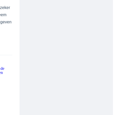
 zeker
reem
 geven