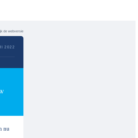
jk de webversie
I 2022
uw
m nu