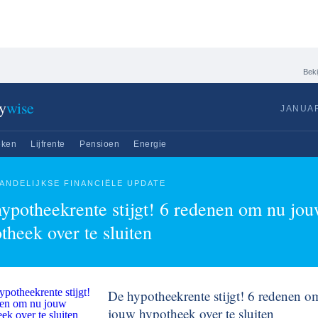
Beki
y
wise
JANUAR
eken
Lijfrente
Pensioen
Energie
ANDELIJKSE FINANCIËLE UPDATE
ypotheekrente stijgt! 6 redenen om nu jo
theek over te sluiten
De hypotheekrente stijgt! 6 redenen o
jouw hypotheek over te sluiten