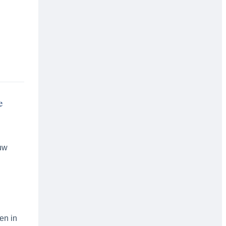
e
ouw
en in