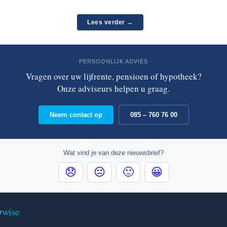
Lees verder →
PERSOONLIJK ADVIES
Vragen over uw lijfrente, pensioen of hypotheek?
Onze adviseurs helpen u graag.
Neem contact op
085 – 760 76 00
Wat vind je van deze nieuwsbrief?
😞
😐
🙂
😀
y
wise