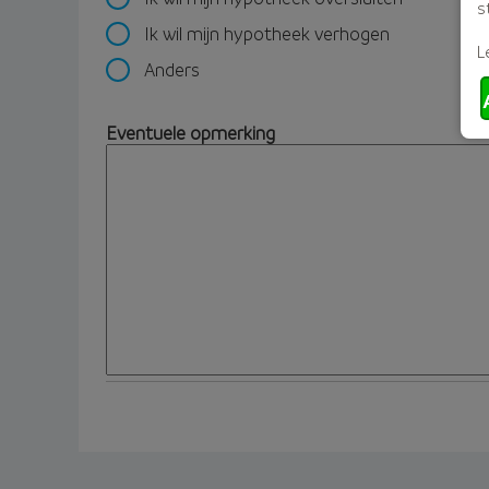
s
Ik wil mijn hypotheek verhogen
L
Anders
Eventuele opmerking