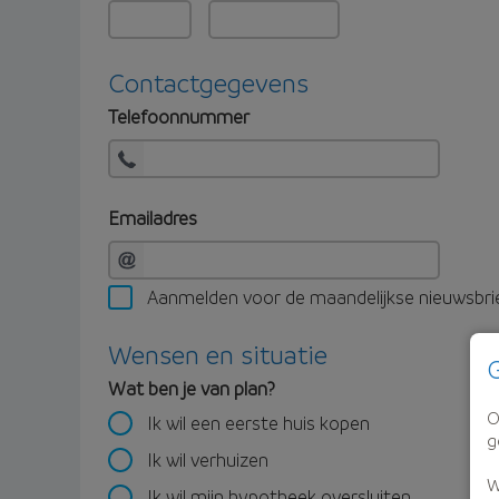
Contactgegevens
Telefoonnummer
Emailadres
Aanmelden voor de maandelijkse nieuwsbri
Wensen en situatie
G
Wat ben je van plan?
O
Ik wil een eerste huis kopen
g
Ik wil verhuizen
W
Ik wil mijn hypotheek oversluiten