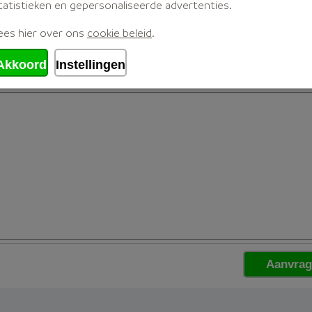
tatistieken en gepersonaliseerde advertenties.
ees hier over ons
cookie beleid
.
Akkoord
Instellingen