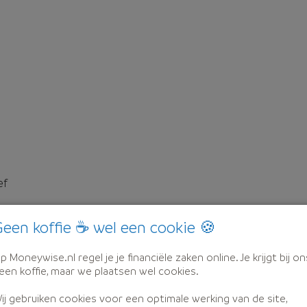
ef
een koffie ☕ wel een cookie 🍪
p Moneywise.nl regel je je financiële zaken online. Je krijgt bij on
een koffie, maar we plaatsen wel cookies.
ij gebruiken cookies voor een optimale werking van de site,