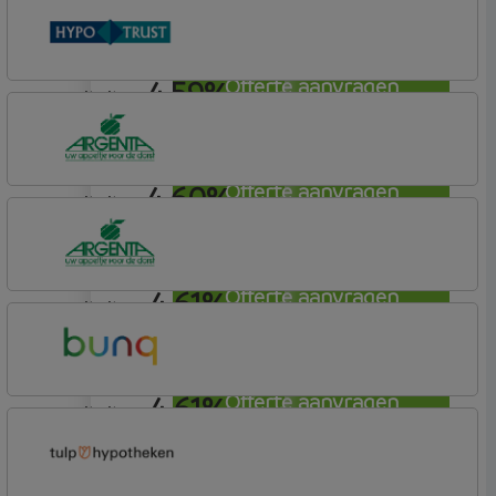
Bunq
Easy Mortgage
4,59%
Offerte aanvragen
annuiteit
Conneqt vh HypoTrust
Vrij Leven Hypotheek
4,60%
Offerte aanvragen
annuiteit
Argenta
Hypotheek
4,61%
Offerte aanvragen
annuiteit
Argenta
Hypotheek
4,61%
Offerte aanvragen
annuiteit
Bunq
Easy Mortgage