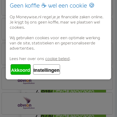
Tulp Riant Hypotheek
Geen koffie ☕ wel een cookie 🍪
4,75%
Offerte aanvragen
Op Moneywise.nl regel je je financiële zaken online.
annuiteit
Tulp Hypotheken
Je krijgt bij ons geen koffie, maar we plaatsen wel
cookies.
Tulp Compleet Hypotheken
Wij gebruiken cookies voor een optimale werking
4,75%
Offerte aanvragen
van de site, statistieken en gepersonaliseerde
annuiteit
OBVION Hypotheken
advertenties.
Woon Hypotheek
Lees hier over ons
cookie beleid
.
4,77%
Offerte aanvragen
annuiteit
Akkoord
Instellingen
OBVION Hypotheken
Woon Hypotheek
4,81%
Offerte aanvragen
annuiteit
OBVION Hypotheken
Woon Hypotheek
Offerte aanvragen