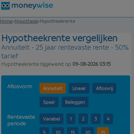
Home
»
Hypotheek
»
Hypotheekrente
Hypotheekrente vergelijken
Annuiteit - 25 jaar rentevaste rente - 50%
tarief
Hypotheekrente bijgewerkt op
09-08-2026 03:15
Aflosvorm
Annuiteit
Lineair
Aflosvrij
Spaar
Beleggen
Rentevaste
Variabel
1
2
3
4
periode
5
10
15
20
25