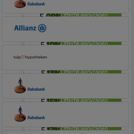
5,08%
Offerte aanvragen
annuiteit
Rabobank Spaarbank
Basisvoorwaarden (incl korting)
5,10%
Offerte aanvragen
annuiteit
Allianz Bank
Allianz
5,13%
Offerte aanvragen
annuiteit
Tulp Hypotheken
Tulp Riant Hypotheek
5,15%
Offerte aanvragen
annuiteit
Rabobank Spaarbank
Basisvoorwaarden
5,17%
Offerte aanvragen
annuiteit