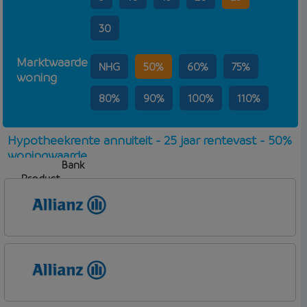
30
Marktwaarde
NHG
50%
60%
75%
woning
80%
90%
100%
110%
Hypotheekrente annuiteit - 25 jaar rentevast - 50%
woningwaarde
Bank
Product
Aflosvorm
Rente
Allianz Bank
Allianz