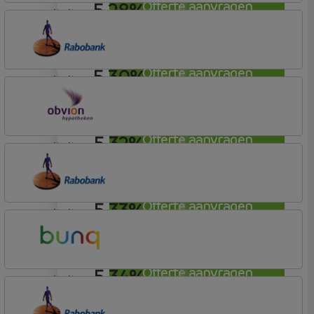
5,28%
Offerte aanvragen
annuiteit
Bunq
Easy Mortgage
5,30%
Offerte aanvragen
annuiteit
Rabobank Spaarbank
Basisvoorwaarden
5,32%
Offerte aanvragen
annuiteit
OBVION Hypotheken
Woon Hypotheek
5,33%
Offerte aanvragen
annuiteit
Rabobank Spaarbank
Plusvoorwaarden
5,34%
Offerte aanvragen
annuiteit
Bunq
Easy Mortgage