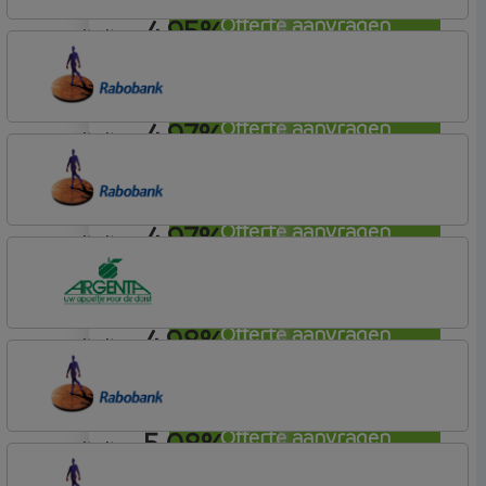
4,95%
Offerte aanvragen
annuiteit
Argenta
Hypotheek
4,97%
Offerte aanvragen
annuiteit
Rabobank Spaarbank
Basisvoorwaarden (incl korting)
4,97%
Offerte aanvragen
annuiteit
Rabobank Spaarbank
Basisvoorwaarden (incl korting)
4,98%
Offerte aanvragen
annuiteit
Argenta
Hypotheek
5,08%
Offerte aanvragen
annuiteit
Rabobank Spaarbank
Plusvoorwaarden (Incl. Korting)