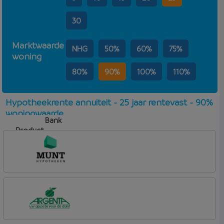
30
Marktwaarde
NHG
50%
60%
75%
woning
80%
90%
100%
110%
Hypotheekrente annuiteit - 25 jaar rentevast - 90%
woningwaarde
Bank
Product
Aflosvorm
Rente
Munt Hypotheken