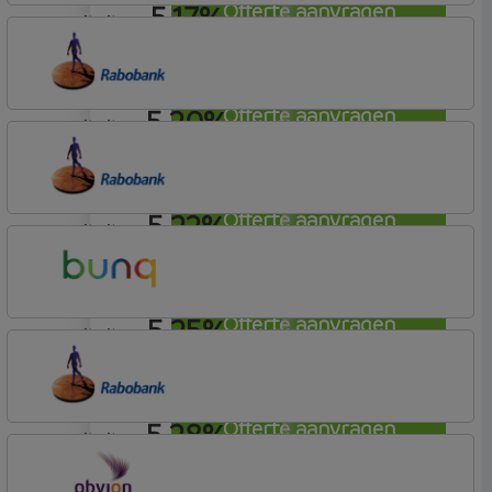
5,17%
Offerte aanvragen
annuiteit
Tulp Hypotheken
Tulp Riant Hypotheek
5,20%
Offerte aanvragen
annuiteit
Rabobank Spaarbank
Plusvoorwaarden (Incl. Korting)
5,22%
Offerte aanvragen
annuiteit
Rabobank Spaarbank
Basisvoorwaarden
5,25%
Offerte aanvragen
annuiteit
Bunq
Easy Mortgage
5,28%
Offerte aanvragen
annuiteit
Rabobank Spaarbank
Basisvoorwaarden