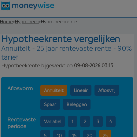
Home
»
Hypotheek
»
Hypotheekrente
Hypotheekrente vergelijken
Annuiteit - 25 jaar rentevaste rente - 90%
tarief
Hypotheekrente bijgewerkt op
09-08-2026 03:15
Aflosvorm
Annuiteit
Lineair
Aflosvrij
Spaar
Beleggen
Rentevaste
Variabel
1
2
3
4
periode
5
10
15
20
25