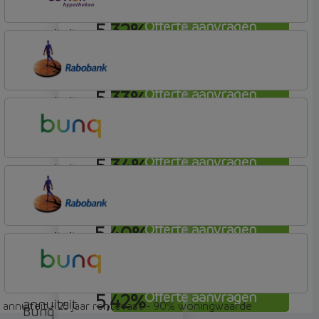
5,32%
Offerte aanvragen
annuiteit
OBVION Hypotheken
Woon Hypotheek
5,33%
Offerte aanvragen
annuiteit
Rabobank Spaarbank
Plusvoorwaarden
5,34%
Offerte aanvragen
annuiteit
Bunq
Easy Mortgage
5,40%
Offerte aanvragen
annuiteit
Rabobank Spaarbank
Plusvoorwaarden
5,42%
Offerte aanvragen
annuiteit
annuiteit - 25 jaar rentevast - 90% woningwaarde
Bunq