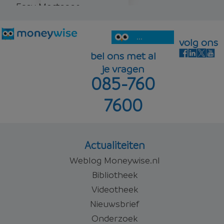
Easy Mortgage
5,45%
Offerte aanvragen
annuiteit
...
volg ons
bel ons met al
je vragen
085-760
5,62%
Offerte aanvragen
7600
Offerte aanvragen
Actualiteiten
Weblog Moneywise.nl
Bibliotheek
Videotheek
Nieuwsbrief
Onderzoek