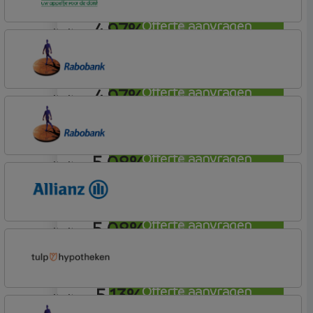
4,97%
Offerte aanvragen
annuiteit
Argenta
Hypotheek
4,97%
Offerte aanvragen
annuiteit
Rabobank Spaarbank
Basisvoorwaarden (incl korting)
5,08%
Offerte aanvragen
annuiteit
Rabobank Spaarbank
Basisvoorwaarden (incl korting)
5,08%
Offerte aanvragen
annuiteit
Allianz Bank
Allianz
5,13%
Offerte aanvragen
annuiteit
Tulp Hypotheken