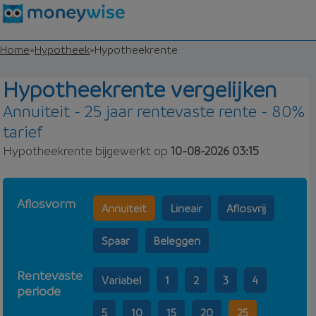
Home
»
Hypotheek
»
Hypotheekrente
Hypotheekrente vergelijken
Annuiteit - 25 jaar rentevaste rente - 80%
tarief
Hypotheekrente bijgewerkt op
10-08-2026 03:15
Aflosvorm
Annuiteit
Lineair
Aflosvrij
Spaar
Beleggen
Rentevaste
Variabel
1
2
3
4
periode
5
10
15
20
25