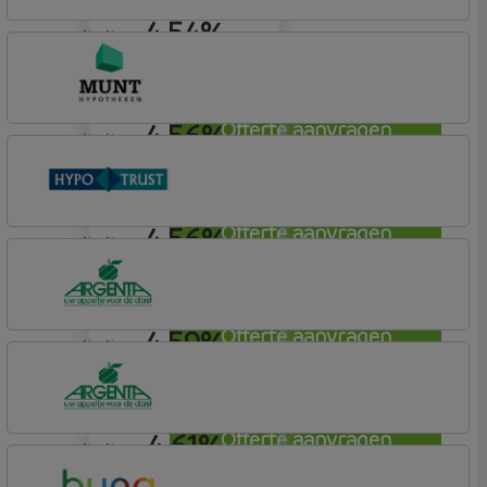
4,54%
annuiteit
Argenta
Hypotheek
4,56%
Offerte aanvragen
annuiteit
Munt Hypotheken
4,56%
Offerte aanvragen
annuiteit
Conneqt vh HypoTrust
Vrij Leven Hypotheek
4,59%
Offerte aanvragen
annuiteit
Argenta
Hypotheek
4,61%
Offerte aanvragen
annuiteit
Argenta