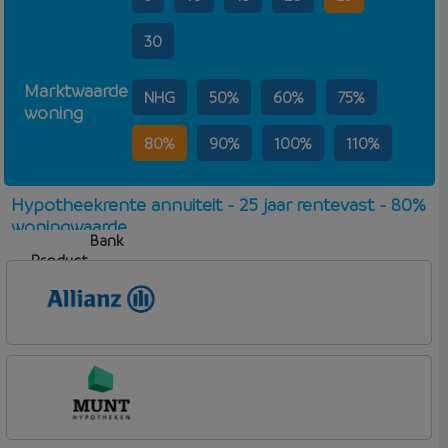
30
Marktwaarde
NHG
50%
60%
75%
woning
80%
90%
100%
110%
Hypotheekrente annuiteit - 25 jaar rentevast - 80%
woningwaarde
Bank
Product
Aflosvorm
Rente
Allianz Bank
Allianz