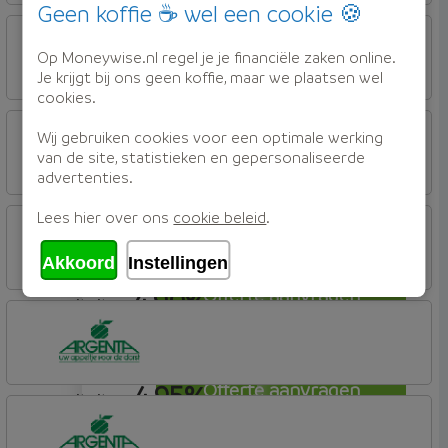
4,85%
Offerte aanvragen
Geen koffie ☕ wel een cookie 🍪
annuiteit
OBVION Hypotheken
Woon Hypotheek
Op Moneywise.nl regel je je financiële zaken online.
Je krijgt bij ons geen koffie, maar we plaatsen wel
cookies.
4,86%
Offerte aanvragen
annuiteit
Tulp Hypotheken
Wij gebruiken cookies voor een optimale werking
Tulp Riant Hypotheek
van de site, statistieken en gepersonaliseerde
advertenties.
4,87%
Offerte aanvragen
annuiteit
Lees hier over ons
cookie beleid
.
Tulp Hypotheken
Tulp Riant Hypotheek
Akkoord
Instellingen
4,90%
Offerte aanvragen
annuiteit
Tulp Hypotheken
Tulp Compleet Hypotheken
4,95%
Offerte aanvragen
annuiteit
Argenta
Hypotheek