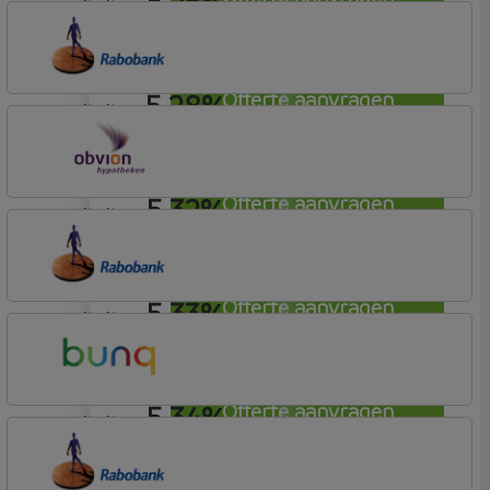
5,25%
annuiteit
Bunq
Easy Mortgage
5,28%
Offerte aanvragen
annuiteit
Rabobank Spaarbank
Basisvoorwaarden
5,32%
Offerte aanvragen
annuiteit
OBVION Hypotheken
Woon Hypotheek
5,33%
Offerte aanvragen
annuiteit
Rabobank Spaarbank
Plusvoorwaarden
5,34%
Offerte aanvragen
annuiteit
Bunq
Easy Mortgage