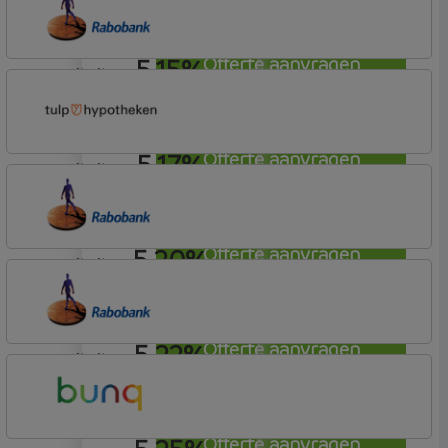
Tulp Riant Hypotheek
5,15%
Offerte aanvragen
annuiteit
Rabobank Spaarbank
Plusvoorwaarden (Incl. Korting)
5,17%
Offerte aanvragen
annuiteit
Tulp Hypotheken
Tulp Riant Hypotheek
5,20%
Offerte aanvragen
annuiteit
Rabobank Spaarbank
Plusvoorwaarden (Incl. Korting)
5,22%
Offerte aanvragen
annuiteit
Rabobank Spaarbank
Basisvoorwaarden
Offerte aanvragen