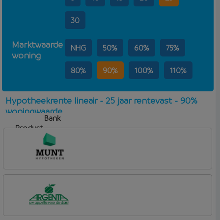
30
Marktwaarde
NHG
50%
60%
75%
woning
80%
90%
100%
110%
Hypotheekrente lineair - 25 jaar rentevast - 90%
woningwaarde
Bank
Product
Aflosvorm
Rente
Munt Hypotheken