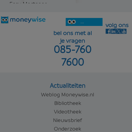
Easy Mortgage
5,45%
Offerte aanvragen
lineair
...
volg ons
bel ons met al
je vragen
085-760
5,62%
Offerte aanvragen
7600
Offerte aanvragen
Actualiteiten
Weblog Moneywise.nl
Bibliotheek
Videotheek
Nieuwsbrief
Onderzoek