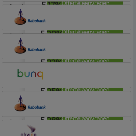
5,17%
Offerte aanvragen
lineair
Tulp Hypotheken
Tulp Riant Hypotheek
5,20%
Offerte aanvragen
lineair
Rabobank Spaarbank
Plusvoorwaarden (Incl. Korting)
5,22%
Offerte aanvragen
lineair
Rabobank Spaarbank
Basisvoorwaarden
5,25%
Offerte aanvragen
lineair
Bunq
Easy Mortgage
5,28%
Offerte aanvragen
lineair
Rabobank Spaarbank
Basisvoorwaarden