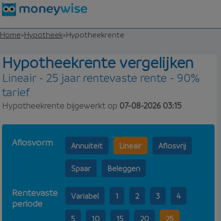
Home
»
Hypotheek
»
Hypotheekrente
Hypotheekrente vergelijken
Lineair - 25 jaar rentevaste rente - 90%
tarief
Hypotheekrente bijgewerkt op
07-08-2026 03:15
Aflosvorm
Annuiteit
Lineair
Aflosvrij
Spaar
Beleggen
Rentevaste
Variabel
1
2
3
4
periode
5
10
15
20
25