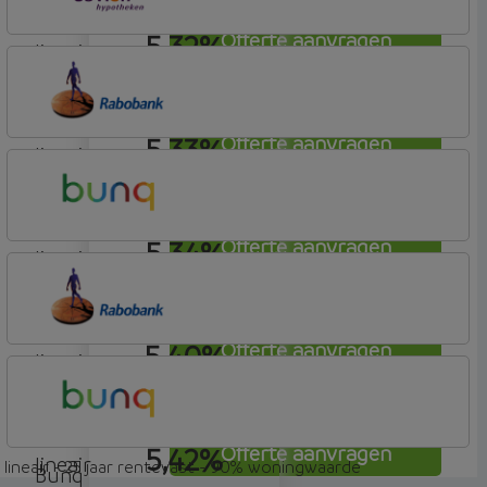
5,32%
Offerte aanvragen
lineair
OBVION Hypotheken
Woon Hypotheek
5,33%
Offerte aanvragen
lineair
Rabobank Spaarbank
Plusvoorwaarden
5,34%
Offerte aanvragen
lineair
Bunq
Easy Mortgage
5,40%
Offerte aanvragen
lineair
Rabobank Spaarbank
Plusvoorwaarden
5,42%
Offerte aanvragen
lineair
lineair - 25 jaar rentevast - 90% woningwaarde
Bunq