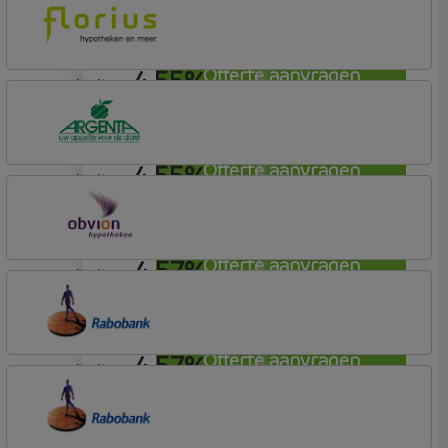
Rabobank Spaarbank
Basisvoorwaarden
4,55%
Offerte aanvragen
annuiteit
Florius
Profijt twaalf
4,55%
Offerte aanvragen
annuiteit
Argenta
Hypotheek
4,57%
Offerte aanvragen
annuiteit
OBVION Hypotheken
Woon Hypotheek
4,57%
Offerte aanvragen
annuiteit
Rabobank Spaarbank
Basisvoorwaarden