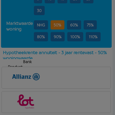
30
Marktwaarde
NHG
50%
60%
75%
woning
80%
90%
100%
110%
Hypotheekrente annuiteit - 3 jaar rentevast - 50%
woningwaarde
Bank
Product
Aflosvorm
Rente
Allianz Bank
Allianz