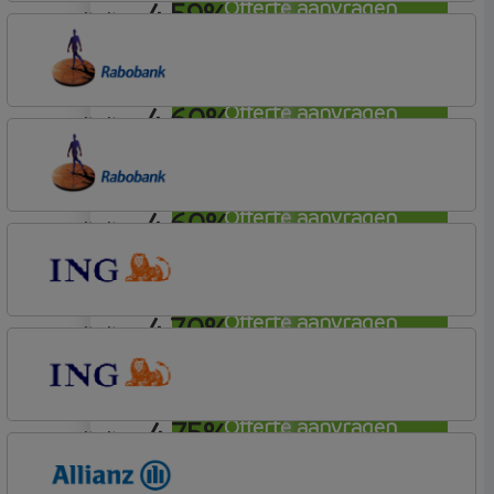
4,59%
Offerte aanvragen
annuiteit
Rabobank Spaarbank
Plusvoorwaarden
4,60%
Offerte aanvragen
annuiteit
Rabobank Spaarbank
Plusvoorwaarden
4,60%
Offerte aanvragen
annuiteit
Rabobank Spaarbank
Plusvoorwaarden
4,70%
Offerte aanvragen
annuiteit
ING Bank
Basis (Incl. Korting)
4,75%
Offerte aanvragen
annuiteit
ING Bank
Basistarief