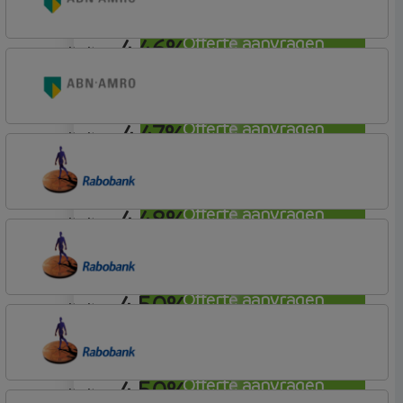
4,46%
Offerte aanvragen
annuiteit
ABN AMRO Bank
Woning
4,47%
Offerte aanvragen
annuiteit
ABN AMRO Bank
Woning
4,48%
Offerte aanvragen
annuiteit
Rabobank Spaarbank
Plusvoorwaarden (Incl. Korting)
4,50%
Offerte aanvragen
annuiteit
Rabobank Spaarbank
Plusvoorwaarden (Incl. Korting)
4,50%
Offerte aanvragen
annuiteit