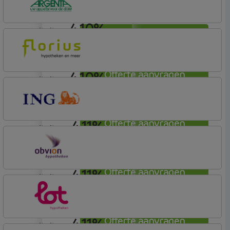
4,10%
annuiteit
Offerte aanvragen
Argenta
Hypotheek
4,10%
Offerte aanvragen
annuiteit
Florius
Profijt drie + drie
4,11%
Offerte aanvragen
annuiteit
ING Bank
Basis (Incl. Korting)
4,11%
Offerte aanvragen
annuiteit
OBVION Hypotheken
Woon Hypotheek
4,11%
Offerte aanvragen
annuiteit