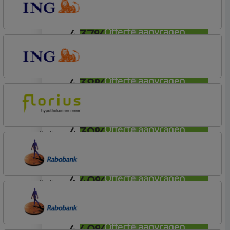
Basistarief
4,37%
Offerte aanvragen
annuiteit
ING Bank
Basistarief
4,38%
Offerte aanvragen
annuiteit
ING Bank
Basistarief
4,39%
Offerte aanvragen
annuiteit
Florius
Profijt twaalf
4,40%
Offerte aanvragen
annuiteit
Rabobank Spaarbank
Plusvoorwaarden (Incl. Korting)
4,40%
Offerte aanvragen