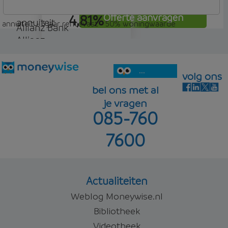
4,81%
Offerte aanvragen
annuiteit
annuiteit - 3 jaar rentevast - 50% woningwaarde
Allianz Bank
Allianz
5,06%
Offerte aanvragen
annuiteit
...
volg ons
bel ons met al
je vragen
085-760
5,10%
Offerte aanvragen
7600
Offerte aanvragen
Actualiteiten
Weblog Moneywise.nl
Bibliotheek
Videotheek