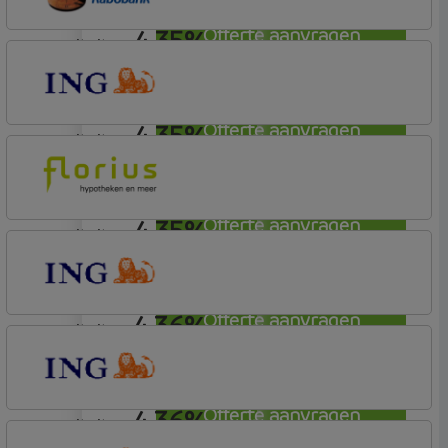
4,35%
Offerte aanvragen
annuiteit
Rabobank Spaarbank
Basisvoorwaarden (incl korting)
4,35%
Offerte aanvragen
annuiteit
ING Bank
Basistarief
4,35%
Offerte aanvragen
annuiteit
Florius
Profijt twaalf
4,36%
Offerte aanvragen
annuiteit
ING Bank
Basistarief
4,36%
Offerte aanvragen
annuiteit
ING Bank