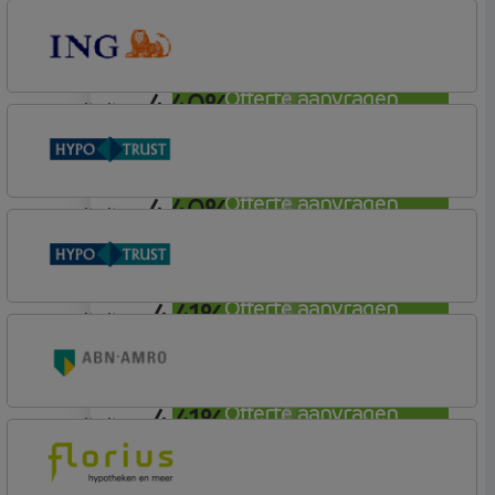
annuiteit
Rabobank Spaarbank
Basisvoorwaarden (incl korting)
4,40%
Offerte aanvragen
annuiteit
ING Bank
Basistarief
4,40%
Offerte aanvragen
annuiteit
Conneqt vh HypoTrust
Elan Plus
4,41%
Offerte aanvragen
annuiteit
Conneqt vh HypoTrust
Elan Plus
4,41%
Offerte aanvragen
annuiteit
ABN AMRO Bank
Woning