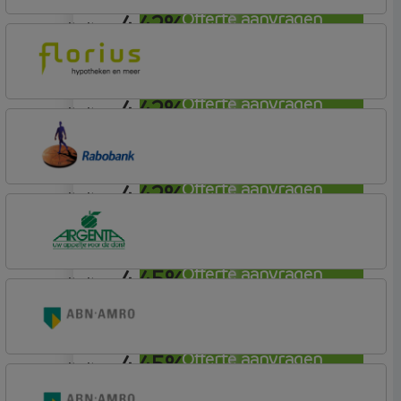
4,42%
Offerte aanvragen
annuiteit
Florius
Profijt drie + drie
4,42%
Offerte aanvragen
annuiteit
Florius
Profijt twaalf
4,42%
Offerte aanvragen
annuiteit
Rabobank Spaarbank
Basisvoorwaarden
4,45%
Offerte aanvragen
annuiteit
Argenta
Hypotheek
4,45%
Offerte aanvragen
annuiteit
ABN AMRO Bank
Woning