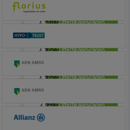
ABN AMRO Bank
Woning (Incl. Korting)
4,28%
Offerte aanvragen
annuiteit
Florius
Profijt drie + drie
4,30%
Offerte aanvragen
annuiteit
Conneqt vh HypoTrust
Elan Plus
4,30%
Offerte aanvragen
annuiteit
ABN AMRO Bank
Budget
4,31%
Offerte aanvragen
annuiteit
ABN AMRO Bank
Budget