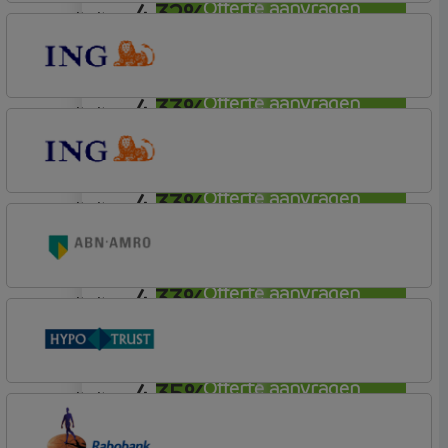
4,32%
Offerte aanvragen
annuiteit
Allianz Bank
Allianz
4,33%
Offerte aanvragen
annuiteit
ING Bank
Basistarief
4,33%
Offerte aanvragen
annuiteit
ING Bank
Basistarief
4,33%
Offerte aanvragen
annuiteit
ABN AMRO Bank
Budget
4,35%
Offerte aanvragen
annuiteit
Conneqt vh HypoTrust
Elan Plus