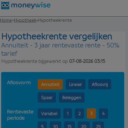
Home
»
Hypotheek
»
Hypotheekrente
Hypotheekrente vergelijken
Annuiteit - 3 jaar rentevaste rente - 50%
tarief
Hypotheekrente bijgewerkt op
07-08-2026 03:15
Aflosvorm
Annuiteit
Lineair
Aflosvrij
Spaar
Beleggen
Rentevaste
Variabel
1
2
3
4
periode
5
10
15
20
25