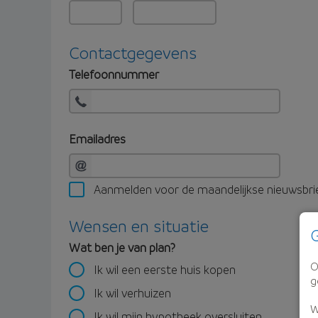
Contactgegevens
Telefoonnummer
Emailadres
Aanmelden voor de maandelijkse nieuwsbri
Wensen en situatie
G
Wat ben je van plan?
O
Ik wil een eerste huis kopen
g
Ik wil verhuizen
W
Ik wil mijn hypotheek oversluiten