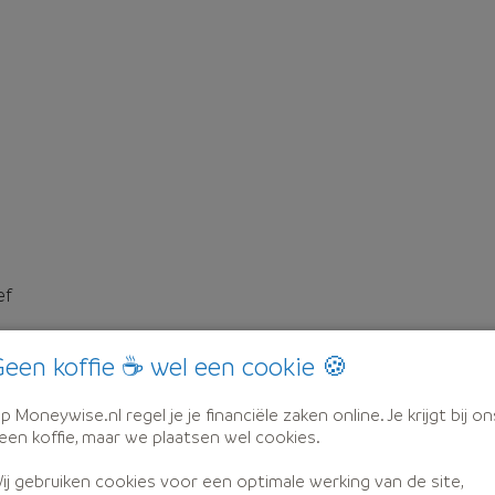
ef
een koffie ☕ wel een cookie 🍪
p Moneywise.nl regel je je financiële zaken online. Je krijgt bij on
een koffie, maar we plaatsen wel cookies.
ij gebruiken cookies voor een optimale werking van de site,