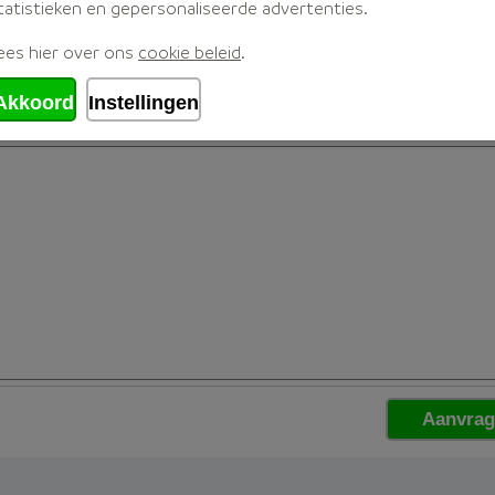
tatistieken en gepersonaliseerde advertenties.
ees hier over ons
cookie beleid
.
Akkoord
Instellingen