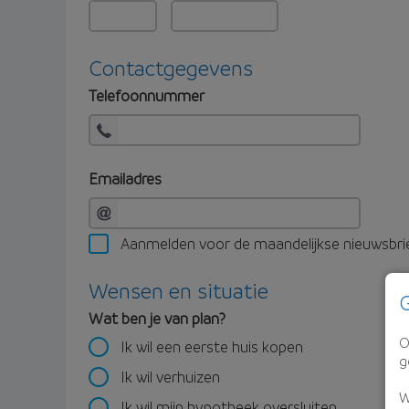
Contactgegevens
Telefoonnummer
Emailadres
Aanmelden voor de maandelijkse nieuwsbri
Wensen en situatie
G
Wat ben je van plan?
O
Ik wil een eerste huis kopen
g
Ik wil verhuizen
W
Ik wil mijn hypotheek oversluiten