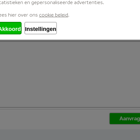
tatistieken en gepersonaliseerde advertenties.
ees hier over ons
cookie beleid
.
Akkoord
Instellingen