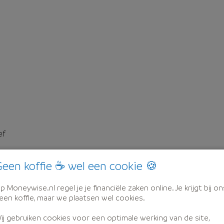
ef
een koffie ☕ wel een cookie 🍪
p Moneywise.nl regel je je financiële zaken online. Je krijgt bij on
een koffie, maar we plaatsen wel cookies.
ij gebruiken cookies voor een optimale werking van de site,