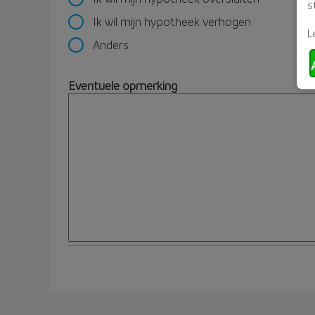
s
Ik wil mijn hypotheek verhogen
L
Anders
Eventuele opmerking