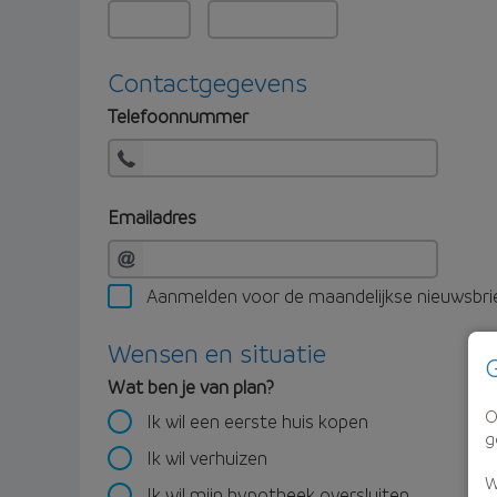
Contactgegevens
Telefoonnummer
Emailadres
Aanmelden voor de maandelijkse nieuwsbri
Wensen en situatie
G
Wat ben je van plan?
O
Ik wil een eerste huis kopen
g
Ik wil verhuizen
W
Ik wil mijn hypotheek oversluiten