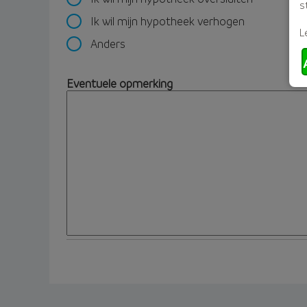
s
Ik wil mijn hypotheek verhogen
L
Anders
Eventuele opmerking