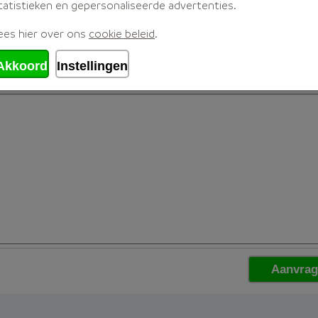
tatistieken en gepersonaliseerde advertenties.
ees hier over ons
cookie beleid
.
Akkoord
Instellingen