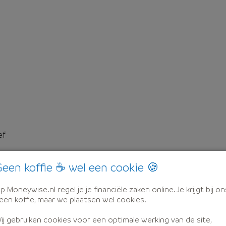
ef
een koffie ☕ wel een cookie 🍪
p Moneywise.nl regel je je financiële zaken online. Je krijgt bij on
een koffie, maar we plaatsen wel cookies.
ij gebruiken cookies voor een optimale werking van de site,