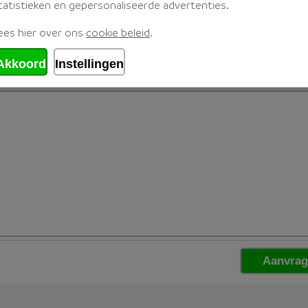
tatistieken en gepersonaliseerde advertenties.
ees hier over ons
cookie beleid
.
Akkoord
Instellingen