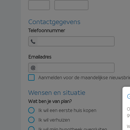
Contactgegevens
Telefoonnummer
Emailadres
Aanmelden voor de maandelijkse nieuwsbri
Wensen en situatie
G
Wat ben je van plan?
O
Ik wil een eerste huis kopen
g
Ik wil verhuizen
W
Ik wil mijn hypotheek oversluiten