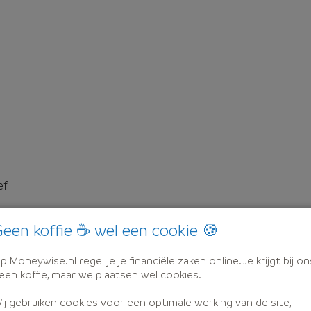
ef
een koffie ☕ wel een cookie 🍪
p Moneywise.nl regel je je financiële zaken online. Je krijgt bij on
een koffie, maar we plaatsen wel cookies.
ij gebruiken cookies voor een optimale werking van de site,