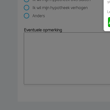
s
Ik wil mijn hypotheek verhogen
L
Anders
Eventuele opmerking