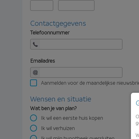
Contactgegevens
Telefoonnummer
Emailadres
Aanmelden voor de maandelijkse nieuwsbri
Wensen en situatie
G
Wat ben je van plan?
O
Ik wil een eerste huis kopen
g
Ik wil verhuizen
W
Ik wil mijn hypotheek oversluiten