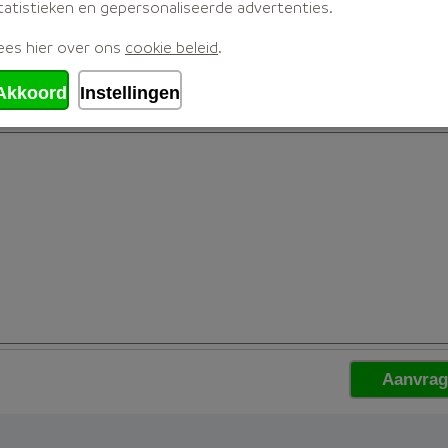
tatistieken en gepersonaliseerde advertenties.
ees hier over ons
cookie beleid
.
Akkoord
Instellingen