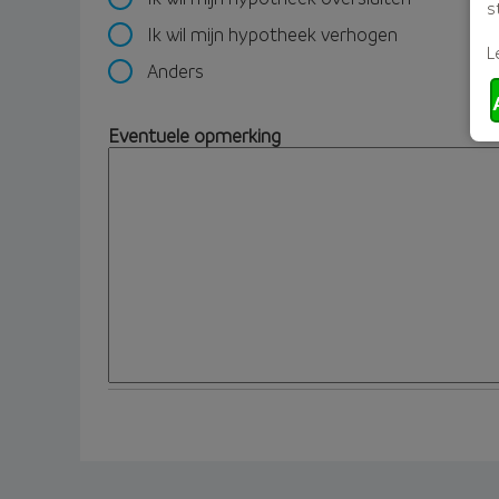
s
Ik wil mijn hypotheek verhogen
L
Anders
Eventuele opmerking