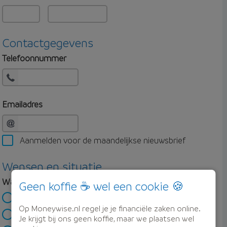
Contactgegevens
Telefoonnummer
Emailadres
Aanmelden voor de maandelijkse nieuwsbrief
Wensen en situatie
Wat ben je van plan?
Geen koffie ☕ wel een cookie 🍪
Ik wil een eerste huis kopen
Op Moneywise.nl regel je je financiële zaken online.
Ik wil verhuizen
Je krijgt bij ons geen koffie, maar we plaatsen wel