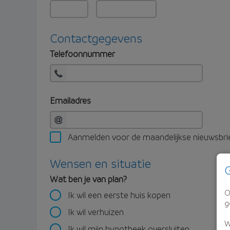
Contactgegevens
Telefoonnummer
Emailadres
Aanmelden voor de maandelijkse nieuwsbri
Wensen en situatie
G
Wat ben je van plan?
O
Ik wil een eerste huis kopen
g
Ik wil verhuizen
W
Ik wil mijn hypotheek oversluiten