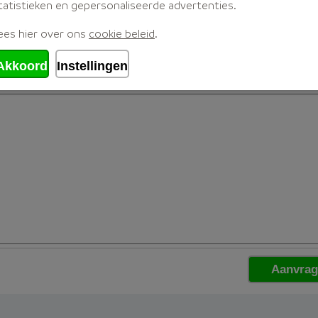
tatistieken en gepersonaliseerde advertenties.
ees hier over ons
cookie beleid
.
Akkoord
Instellingen