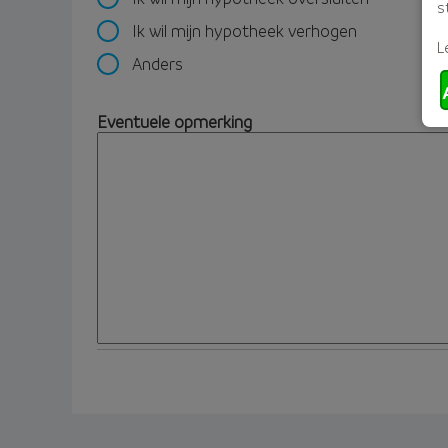
s
Ik wil mijn hypotheek verhogen
L
Anders
Eventuele opmerking