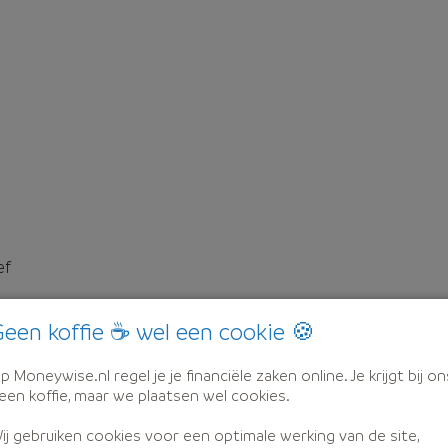
ef
een koffie ☕ wel een cookie 🍪
p Moneywise.nl regel je je financiële zaken online. Je krijgt bij on
een koffie, maar we plaatsen wel cookies.
ij gebruiken cookies voor een optimale werking van de site,