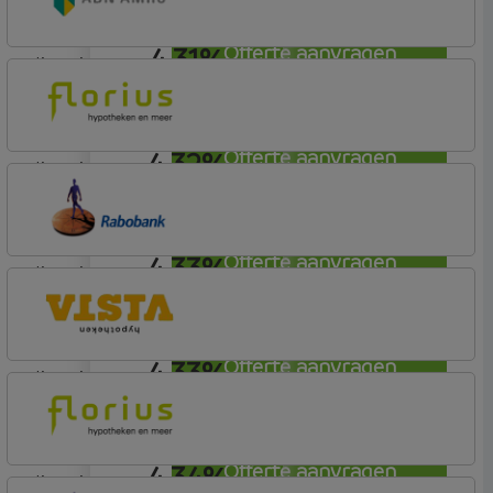
4,31%
Offerte aanvragen
lineair
ABN AMRO Bank
Budget
4,32%
Offerte aanvragen
lineair
Florius
Profijt twaalf
4,33%
Offerte aanvragen
lineair
Rabobank Spaarbank
Basisvoorwaarden
4,33%
Offerte aanvragen
lineair
Vista Hypotheken
4,34%
Offerte aanvragen
lineair