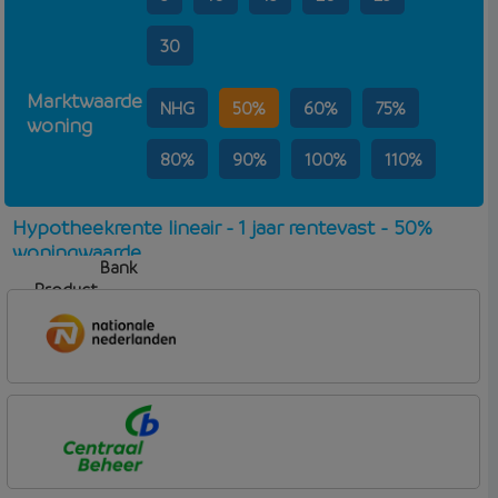
30
Marktwaarde
NHG
50%
60%
75%
woning
80%
90%
100%
110%
Hypotheekrente lineair - 1 jaar rentevast - 50%
woningwaarde
Bank
Product
Aflosvorm
Rente
Nationale-Nederlanden Bank
Nationale Nederlanden