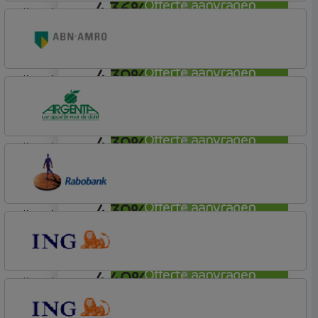
4,36%
Offerte aanvragen
lineair
ING Bank
Basistarief
4,39%
Offerte aanvragen
lineair
ABN AMRO Bank
Woning
4,39%
Offerte aanvragen
lineair
Argenta
Hypotheek
4,39%
Offerte aanvragen
lineair
Rabobank Spaarbank
Plusvoorwaarden (Incl. Korting)
4,40%
Offerte aanvragen
lineair
ING Bank
Basistarief