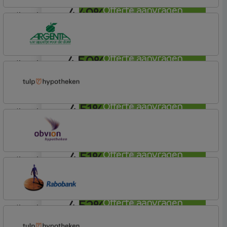
4,49%
Offerte aanvragen
lineair
Florius
Profijt twaalf
4,50%
Offerte aanvragen
lineair
Argenta
Hypotheek
4,51%
Offerte aanvragen
lineair
Tulp Hypotheken
Tulp Compleet Hypotheken
4,51%
Offerte aanvragen
lineair
OBVION Hypotheken
Woon Hypotheek
4,52%
Offerte aanvragen
lineair
Rabobank Spaarbank
Plusvoorwaarden