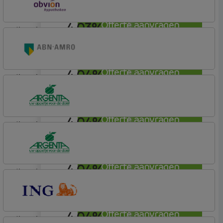
4,03%
Offerte aanvragen
lineair
OBVION Hypotheken
Woon Hypotheek
4,04%
Offerte aanvragen
lineair
ABN AMRO Bank
Budget (Incl. Korting)
4,04%
Offerte aanvragen
lineair
Argenta
Hypotheek
4,04%
Offerte aanvragen
lineair
Argenta
Hypotheek
4,04%
Offerte aanvragen
lineair