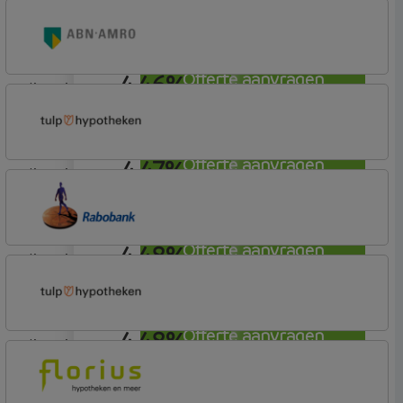
lineair
ING Bank
Basistarief
4,46%
Offerte aanvragen
lineair
ABN AMRO Bank
Woning
4,47%
Offerte aanvragen
lineair
Tulp Hypotheken
Tulp Compleet Hypotheken
4,48%
Offerte aanvragen
lineair
Rabobank Spaarbank
Basisvoorwaarden
4,48%
Offerte aanvragen
lineair
Tulp Hypotheken
Tulp Compleet Hypotheken