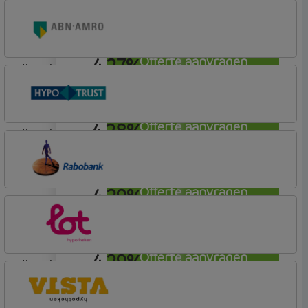
lineair
ABN AMRO Bank
Woning (Incl. Korting)
4,27%
Offerte aanvragen
lineair
ABN AMRO Bank
Budget
4,28%
Offerte aanvragen
lineair
Conneqt vh HypoTrust
Elan Plus
4,29%
Offerte aanvragen
lineair
Rabobank Spaarbank
Basisvoorwaarden (incl korting)
4,29%
Offerte aanvragen
lineair
Lot Hypotheken