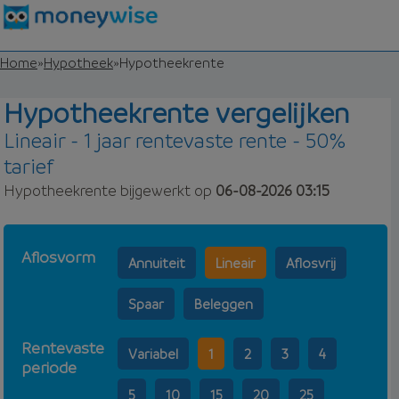
Home
»
Hypotheek
»
Hypotheekrente
Hypotheekrente vergelijken
Lineair - 1 jaar rentevaste rente - 50%
tarief
Hypotheekrente bijgewerkt op
06-08-2026 03:15
Aflosvorm
Annuiteit
Lineair
Aflosvrij
Spaar
Beleggen
Rentevaste
Variabel
1
2
3
4
periode
5
10
15
20
25