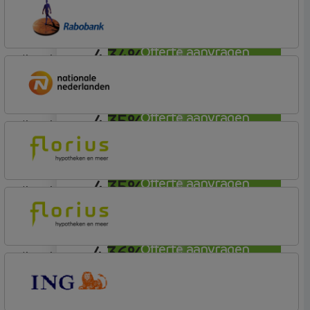
Florius
Profijt twaalf
4,34%
Offerte aanvragen
lineair
Rabobank Spaarbank
Plusvoorwaarden (Incl. Korting)
4,35%
Offerte aanvragen
lineair
Nationale-Nederlanden Bank
Nationale Nederlanden
4,35%
Offerte aanvragen
lineair
Florius
Profijt drie + drie
4,36%
Offerte aanvragen
lineair
Florius
Profijt twaalf