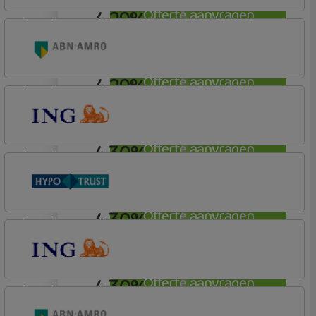
4,29%
Offerte aanvragen
lineair
Vista Hypotheken
4,29%
Offerte aanvragen
lineair
ABN AMRO Bank
Budget
4,30%
Offerte aanvragen
lineair
ING Bank
Basistarief
4,30%
Offerte aanvragen
lineair
Conneqt vh HypoTrust
Elan Plus
4,30%
Offerte aanvragen
lineair
ING Bank
Basistarief