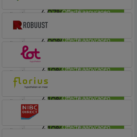
4,07%
Offerte aanvragen
lineair
ABN AMRO Bank
Budget (Incl. Korting)
4,09%
Offerte aanvragen
lineair
Robuust Hypotheken
4,10%
Offerte aanvragen
lineair
Lot Hypotheken
4,10%
Offerte aanvragen
lineair
Florius
Profijt drie + drie
4,10%
Offerte aanvragen
lineair
NIBC Direct