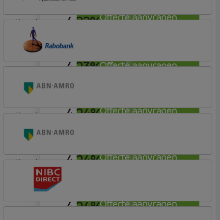
Offerte aanvragen
4,22%
lineair
Florius
Profijt drie + drie
4,23%
Offerte aanvragen
lineair
Rabobank Spaarbank
Basisvoorwaarden (incl korting)
4,24%
Offerte aanvragen
lineair
ABN AMRO Bank
Woning (Incl. Korting)
4,24%
Offerte aanvragen
lineair
ABN AMRO Bank
Budget
4,24%
Offerte aanvragen
lineair
NIBC Direct