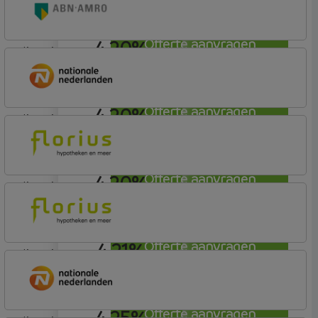
Budget (Incl. Korting)
4,20%
Offerte aanvragen
lineair
ABN AMRO Bank
Woning (Incl. Korting)
4,20%
Offerte aanvragen
lineair
Nationale-Nederlanden Bank
Nationale Nederlanden
4,20%
Offerte aanvragen
lineair
Florius
Profijt drie + drie
4,21%
Offerte aanvragen
lineair
Florius
Profijt twaalf
4,25%
Offerte aanvragen