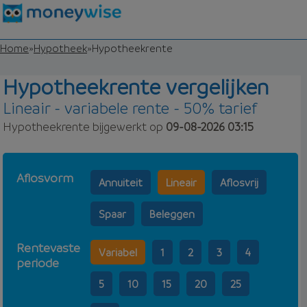
Home
»
Hypotheek
»
Hypotheekrente
Hypotheekrente vergelijken
Lineair - variabele rente - 50% tarief
Hypotheekrente bijgewerkt op
09-08-2026 03:15
Aflosvorm
Annuiteit
Lineair
Aflosvrij
Spaar
Beleggen
Rentevaste
Variabel
1
2
3
4
periode
5
10
15
20
25