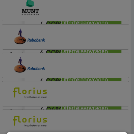
Florius
Profijt twaalf
4,00%
Offerte aanvragen
lineair
Munt Hypotheken
4,00%
Offerte aanvragen
lineair
Rabobank Spaarbank
Plusvoorwaarden (Incl. Korting)
4,00%
Offerte aanvragen
lineair
Rabobank Spaarbank
Plusvoorwaarden
4,04%
Offerte aanvragen
lineair
Florius
Profijt drie + drie