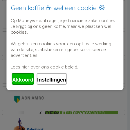
4,04%
Offerte aanvragen
lineair
Geen koffie ☕ wel een cookie 🍪
Florius
Profijt twaalf
Op Moneywise.nl regel je je financiële zaken online.
Je krijgt bij ons geen koffie, maar we plaatsen wel
4,05%
Offerte aanvragen
cookies.
lineair
ABN AMRO Bank
Woning (Incl. Korting)
Wij gebruiken cookies voor een optimale werking
van de site, statistieken en gepersonaliseerde
advertenties.
4,05%
Offerte aanvragen
lineair
ABN AMRO Bank
Lees hier over ons
cookie beleid
.
Woning
Akkoord
Instellingen
4,05%
Offerte aanvragen
lineair
ABN AMRO Bank
Budget (Incl. Korting)
4,05%
Offerte aanvragen
lineair
ABN AMRO Bank
Budget