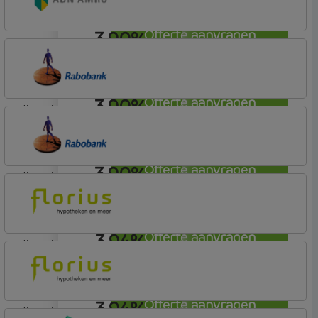
3,90%
Offerte aanvragen
lineair
ABN AMRO Bank
Woning (Incl. Korting)
3,90%
Offerte aanvragen
lineair
Rabobank Spaarbank
Plusvoorwaarden (Incl. Korting)
3,90%
Offerte aanvragen
lineair
Rabobank Spaarbank
Plusvoorwaarden
3,94%
Offerte aanvragen
lineair
Florius
Profijt drie + drie
3,94%
Offerte aanvragen
lineair