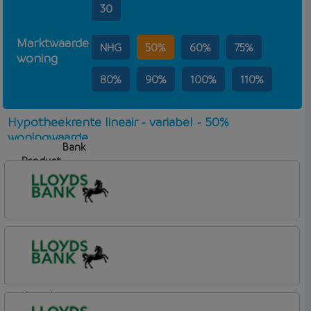
30
Marktwaarde
NHG
50%
60%
75%
woning
80%
90%
100%
110%
Hypotheekrente lineair - variabel - 50%
woningwaarde
Bank
Product
Aflosvorm
Rente
Lloyds Bank
Hypotheek (1)
lineair
Lloyds Bank