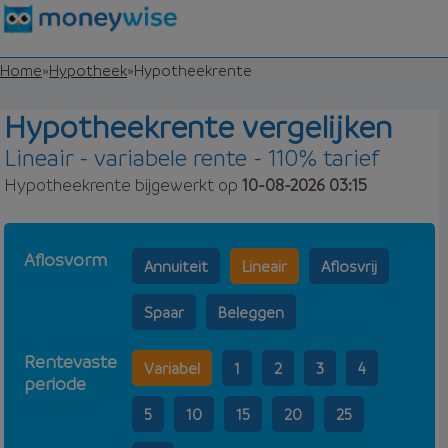
Home
»
Hypotheek
»
Hypotheekrente
Hypotheekrente vergelijken
Lineair - variabele rente - 110% tarief
Hypotheekrente bijgewerkt op
10-08-2026 03:15
Aflosvorm
Annuiteit
Lineair
Aflosvrij
Spaar
Beleggen
Rentevaste
Variabel
1
2
3
4
periode
5
10
15
20
25