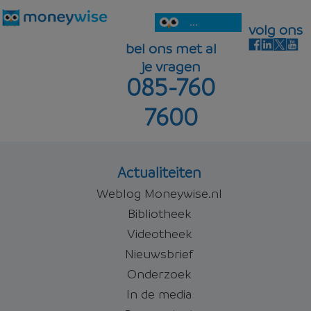
4,50%
Offerte aanvragen
lineair
...
volg ons
bel ons met al
je vragen
085-760
4,76%
Offerte aanvragen
7600
Offerte aanvragen
Actualiteiten
Weblog Moneywise.nl
Bibliotheek
Videotheek
Nieuwsbrief
Onderzoek
In de media