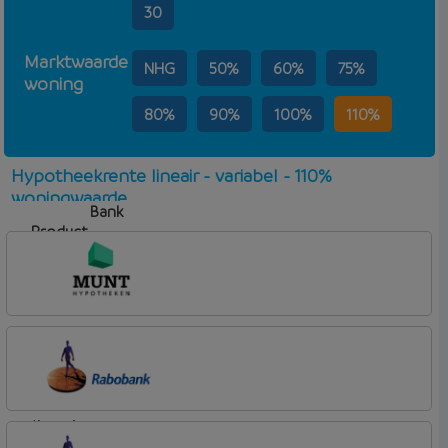
30
Marktwaarde
NHG
50%
60%
75%
woning
80%
90%
100%
110%
Hypotheekrente lineair - variabel - 110%
woningwaarde
Bank
Product
Aflosvorm
Rente
Munt Hypotheken
lineair
Rabobank Spaarbank