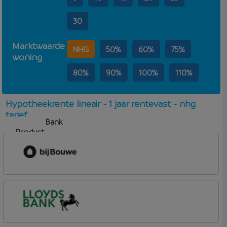
30
Marktwaarde
NHG
50%
60%
75%
woning
80%
90%
100%
110%
Hypotheekrente lineair - 1 jaar rentevast - nhg
tarief
Bank
Product
Aflosvorm
Rente
bijBouwe
Vooruit Hypotheek