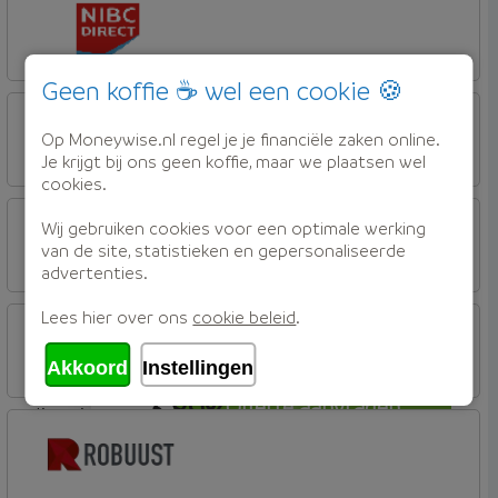
Attens Hypotheken
3,85%
Offerte aanvragen
Geen koffie ☕ wel een cookie 🍪
lineair
NIBC Direct
NIBC Direct Extra
Op Moneywise.nl regel je je financiële zaken online.
Je krijgt bij ons geen koffie, maar we plaatsen wel
cookies.
3,88%
Offerte aanvragen
lineair
Syntrus
Wij gebruiken cookies voor een optimale werking
Basis
van de site, statistieken en gepersonaliseerde
advertenties.
Offerte aanvragen
3,89%
lineair
Lees hier over ons
cookie beleid
.
Rabobank Spaarbank
Plusvoorwaarden (Incl. Korting)
Akkoord
Instellingen
3,89%
Offerte aanvragen
lineair
bijBouwe
Vooruit Hypotheek