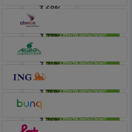
3,68%
lineair
Allianz Bank
Allianz
3,73%
Offerte aanvragen
lineair
OBVION Hypotheken
Woon Hypotheek
3,74%
Offerte aanvragen
lineair
Argenta
Hypotheek
3,75%
Offerte aanvragen
lineair
ING Bank
Basis (Incl. Korting)
3,76%
Offerte aanvragen
lineair
Bunq