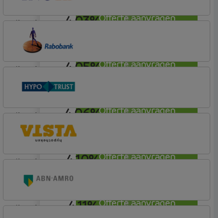
4,03%
Offerte aanvragen
lineair
ING Bank
Basistarief
4,05%
Offerte aanvragen
lineair
Rabobank Spaarbank
Plusvoorwaarden
4,06%
Offerte aanvragen
lineair
Conneqt vh HypoTrust
Vrij Leven Hypotheek
4,10%
Offerte aanvragen
lineair
Vista Hypotheken
4,11%
Offerte aanvragen
lineair
ABN AMRO Bank