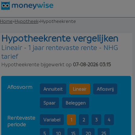
Home
»
Hypotheek
»
Hypotheekrente
Hypotheekrente vergelijken
Lineair - 1 jaar rentevaste rente - NHG
tarief
Hypotheekrente bijgewerkt op
07-08-2026 03:15
Aflosvorm
Annuiteit
Lineair
Aflosvrij
Spaar
Beleggen
Rentevaste
Variabel
1
2
3
4
periode
5
10
15
20
25