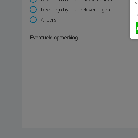
s
Ik wil mijn hypotheek verhogen
L
Anders
Eventuele opmerking