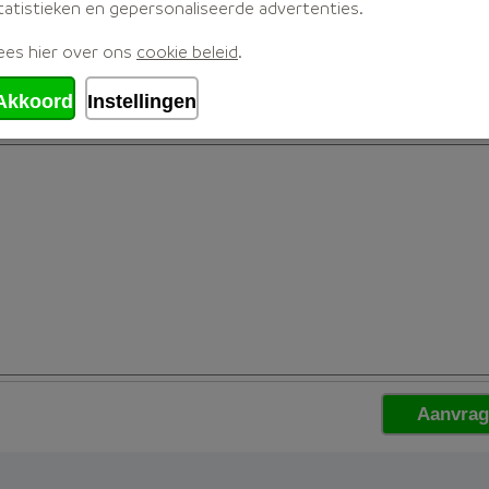
tatistieken en gepersonaliseerde advertenties.
ees hier over ons
cookie beleid
.
Akkoord
Instellingen