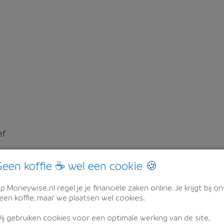
ef
een koffie ☕ wel een cookie 🍪
p Moneywise.nl regel je je financiële zaken online. Je krijgt bij on
een koffie, maar we plaatsen wel cookies.
ij gebruiken cookies voor een optimale werking van de site,