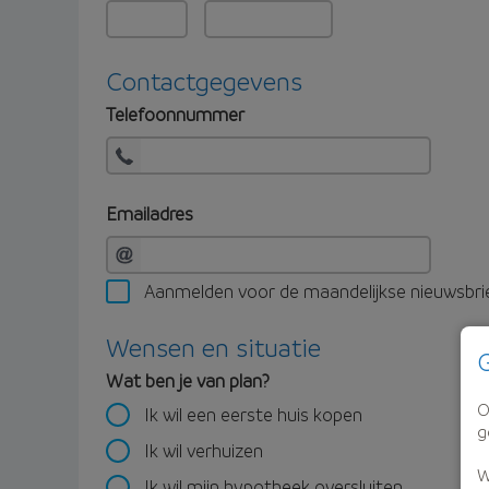
Contactgegevens
Telefoonnummer
Emailadres
Aanmelden voor de maandelijkse nieuwsbri
Wensen en situatie
G
Wat ben je van plan?
O
Ik wil een eerste huis kopen
g
Ik wil verhuizen
W
Ik wil mijn hypotheek oversluiten