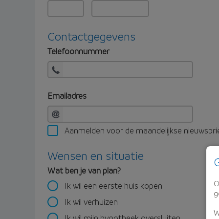
Contactgegevens
Telefoonnummer
Emailadres
Aanmelden voor de maandelijkse nieuwsbri
Wensen en situatie
G
Wat ben je van plan?
O
Ik wil een eerste huis kopen
g
Ik wil verhuizen
W
Ik wil mijn hypotheek oversluiten