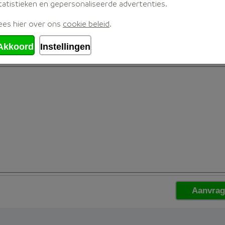
tatistieken en gepersonaliseerde advertenties.
ees hier over ons
cookie beleid
.
Akkoord
Instellingen