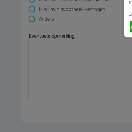
s
Ik wil mijn hypotheek verhogen
L
Anders
Eventuele opmerking