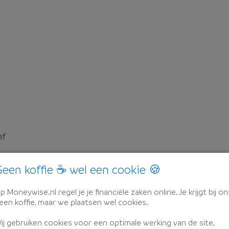
ef
een koffie ☕ wel een cookie 🍪
p Moneywise.nl regel je je financiële zaken online. Je krijgt bij on
een koffie, maar we plaatsen wel cookies.
ij gebruiken cookies voor een optimale werking van de site,