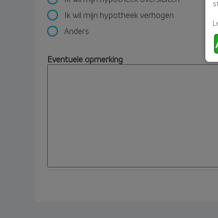
s
Ik wil mijn hypotheek verhogen
L
Anders
Eventuele opmerking