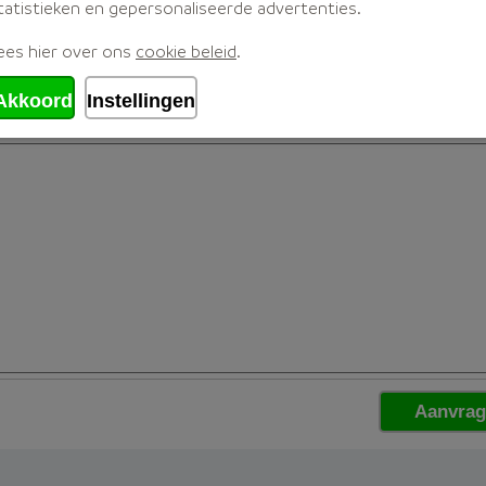
tatistieken en gepersonaliseerde advertenties.
ees hier over ons
cookie beleid
.
Akkoord
Instellingen