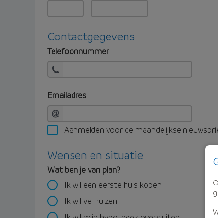
Contactgegevens
Telefoonnummer
Emailadres
Aanmelden voor de maandelijkse nieuwsbri
Wensen en situatie
G
Wat ben je van plan?
O
Ik wil een eerste huis kopen
g
Ik wil verhuizen
W
Ik wil mijn hypotheek oversluiten