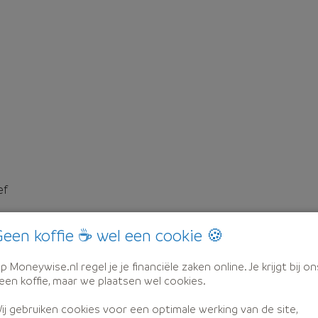
ef
een koffie ☕ wel een cookie 🍪
p Moneywise.nl regel je je financiële zaken online. Je krijgt bij on
een koffie, maar we plaatsen wel cookies.
ij gebruiken cookies voor een optimale werking van de site,