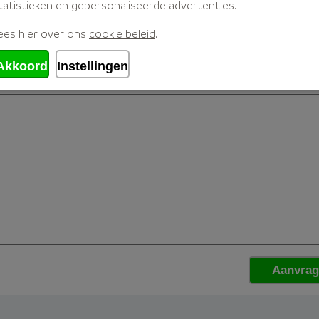
tatistieken en gepersonaliseerde advertenties.
ees hier over ons
cookie beleid
.
Akkoord
Instellingen