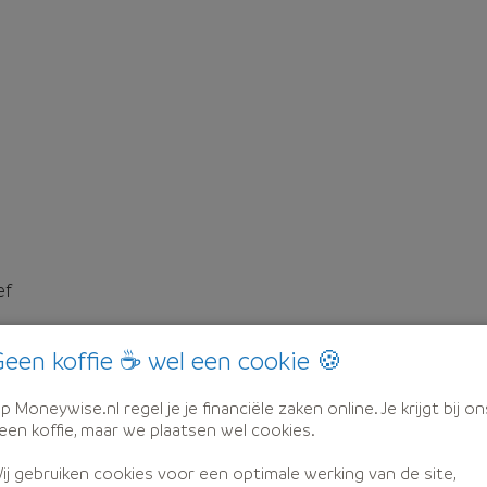
ef
een koffie ☕ wel een cookie 🍪
p Moneywise.nl regel je je financiële zaken online. Je krijgt bij on
een koffie, maar we plaatsen wel cookies.
ij gebruiken cookies voor een optimale werking van de site,