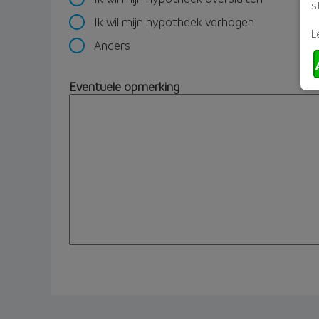
s
Ik wil mijn hypotheek verhogen
L
Anders
Eventuele opmerking