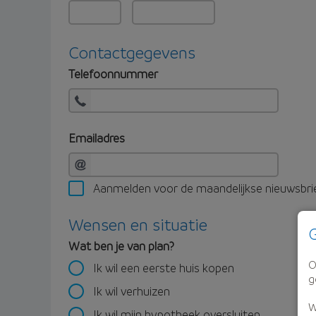
Contactgegevens
Telefoonnummer
Emailadres
Aanmelden voor de maandelijkse nieuwsbri
Wensen en situatie
G
Wat ben je van plan?
O
Ik wil een eerste huis kopen
g
Ik wil verhuizen
W
Ik wil mijn hypotheek oversluiten