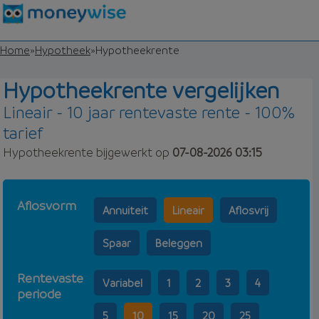
Home
»
Hypotheek
»
Hypotheekrente
Hypotheekrente vergelijken
Lineair - 10 jaar rentevaste rente - 100%
tarief
Hypotheekrente bijgewerkt op
07-08-2026 03:15
Aflosvorm
Annuiteit
Lineair
Aflosvrij
Spaar
Beleggen
Rentevaste
Variabel
1
2
3
4
periode
5
10
15
20
25