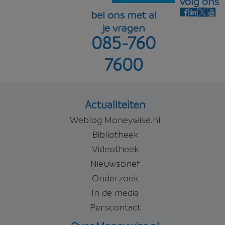
volg ons
bel ons met al
je vragen
085-760
5,31%
Offerte aanvragen
7600
Offerte aanvragen
Actualiteiten
Weblog Moneywise.nl
Bibliotheek
Videotheek
Nieuwsbrief
Onderzoek
In de media
Perscontact