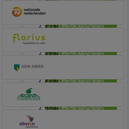
4,63%
lineair
Rabobank Spaarbank
Plusvoorwaarden (Incl. Korting)
4,64%
Offerte aanvragen
lineair
Nationale-Nederlanden Bank
Nationale Nederlanden
4,65%
Offerte aanvragen
lineair
Florius
Profijt twaalf
4,66%
Offerte aanvragen
lineair
ABN AMRO Bank
Woning
4,70%
Offerte aanvragen
lineair
Argenta
Hypotheek