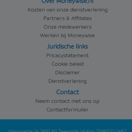
Over Moneywise.nl
Kosten van onze dienstverlening
Partners & Affiliates
Onze medewerkers
Werken bij Moneywise
Juridische links
Pricacystatement
Cookie beleid
Disclaimer
Dienstverlening
Contact
Neem contact met ons op
Contactformulier
Wagonette 2a, 3897 AD, Zeewolde
| KvKnr:
71981322
| WFT