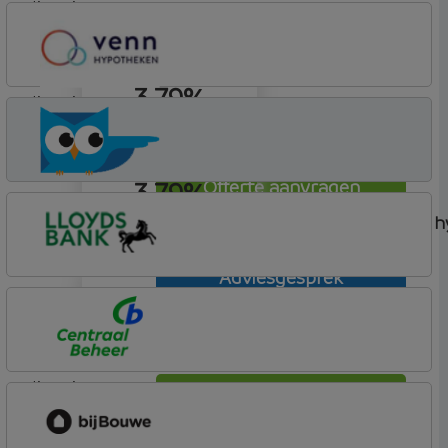
lineair
bijBouwe
Vooruit Hypotheek
3,79%
lineair
Venn Hypotheken
3,79%
Offerte aanvragen
Hulp nodig?
lineair
Maak een vrijblijvend afspraak met één van onze 
Adviesgesprek
Offerte aanvragen
4,15%
Lloyds Bank
Hypotheek (1)
lineair
Offerte aanvragen
Centraal Beheer
Leef Hypotheek