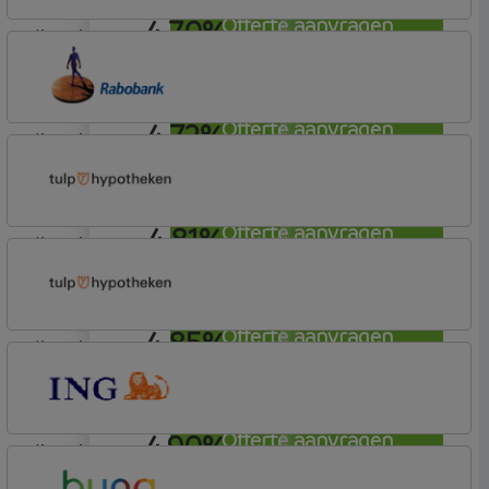
4,70%
Offerte aanvragen
lineair
OBVION Hypotheken
Woon Hypotheek
4,72%
Offerte aanvragen
lineair
Rabobank Spaarbank
Plusvoorwaarden
4,81%
Offerte aanvragen
lineair
Tulp Hypotheken
Tulp Riant Hypotheek
4,85%
Offerte aanvragen
lineair
Tulp Hypotheken
Tulp Riant Hypotheek
4,90%
Offerte aanvragen
lineair
ING Bank
Basis (Incl. Korting)