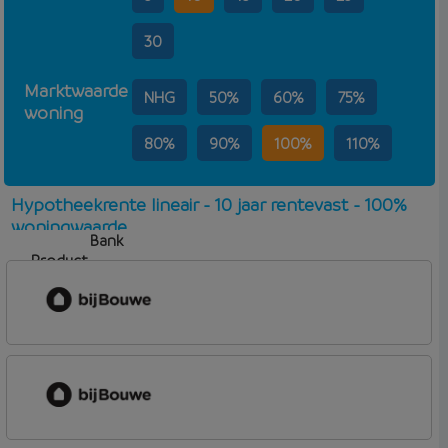
30
Marktwaarde
NHG
50%
60%
75%
woning
80%
90%
100%
110%
Hypotheekrente lineair - 10 jaar rentevast - 100%
woningwaarde
Bank
Product
Aflosvorm
Rente
bijBouwe
Vooruit Hypotheek