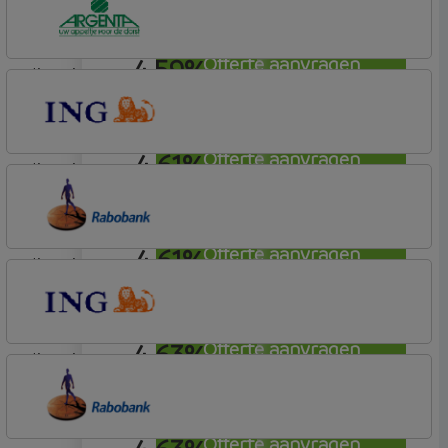
Elan Plus
4,59%
Offerte aanvragen
lineair
Argenta
Hypotheek
4,61%
Offerte aanvragen
lineair
ING Bank
Basistarief
4,61%
Offerte aanvragen
lineair
Rabobank Spaarbank
Basisvoorwaarden
4,63%
Offerte aanvragen
lineair
ING Bank
Basistarief
Offerte aanvragen