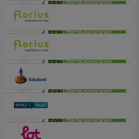
4,55%
Offerte aanvragen
lineair
Tulp Hypotheken
Tulp Compleet Hypotheken
4,55%
Offerte aanvragen
lineair
Florius
Profijt twaalf
4,55%
Offerte aanvragen
lineair
Florius
Profijt twaalf
4,56%
Offerte aanvragen
lineair
Rabobank Spaarbank
Basisvoorwaarden
4,58%
Offerte aanvragen
lineair
Conneqt vh HypoTrust
Elan Plus