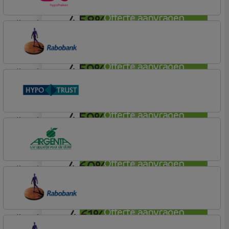
4,58%
Offerte aanvragen
lineair
Lot Hypotheken
4,59%
Offerte aanvragen
lineair
Rabobank Spaarbank
Plusvoorwaarden (Incl. Korting)
4,59%
Offerte aanvragen
lineair
Conneqt vh HypoTrust
Elan Plus
4,60%
Offerte aanvragen
lineair
Argenta
Hypotheek
4,61%
Offerte aanvragen
lineair
Rabobank Spaarbank