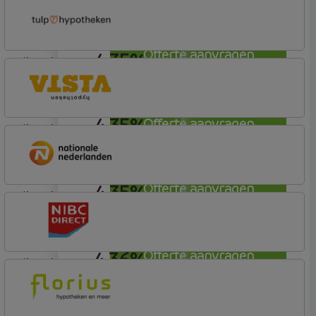
ABN AMRO Bank
Budget (Incl. Korting)
Offerte aanvragen
4,35%
lineair
Tulp Hypotheken
Tulp Compleet Hypotheken
4,35%
Offerte aanvragen
lineair
Vista Hypotheken
4,35%
Offerte aanvragen
lineair
Nationale-Nederlanden Bank
Nationale Nederlanden
4,36%
Offerte aanvragen
lineair
NIBC Direct
NIBC Direct Extra