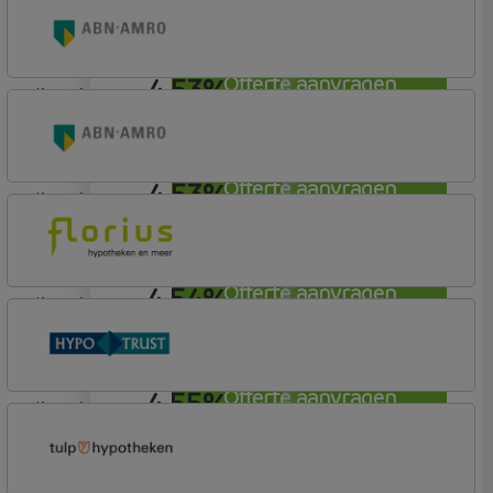
Lot Hypotheken
4,53%
Offerte aanvragen
lineair
ABN AMRO Bank
Budget
4,53%
Offerte aanvragen
lineair
ABN AMRO Bank
Budget
4,54%
Offerte aanvragen
lineair
Florius
Profijt drie + drie
4,55%
Offerte aanvragen
lineair
Conneqt vh HypoTrust
Elan Plus