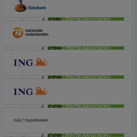
Basisvoorwaarden
4,61%
Offerte aanvragen
lineair
Rabobank Spaarbank
Plusvoorwaarden (Incl. Korting)
4,63%
Offerte aanvragen
lineair
Nationale-Nederlanden Bank
Nationale Nederlanden
4,65%
Offerte aanvragen
lineair
ING Bank
Basistarief
4,66%
Offerte aanvragen
lineair
ING Bank
Basistarief
4,66%
Offerte aanvragen