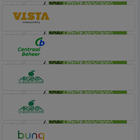
4,19%
Offerte aanvragen
lineair
Lloyds Bank
Hypotheek (1)
4,19%
Offerte aanvragen
lineair
Vista Hypotheken
4,19%
Offerte aanvragen
lineair
Centraal Beheer
Leef Hypotheek
4,19%
Offerte aanvragen
lineair
Argenta
Hypotheek
4,19%
Offerte aanvragen
lineair
Argenta
Hypotheek