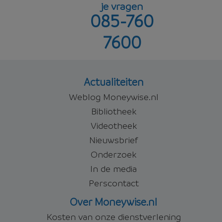
je vragen
085-760
5,39%
Offerte aanvragen
7600
Offerte aanvragen
Actualiteiten
Weblog Moneywise.nl
Bibliotheek
Videotheek
Nieuwsbrief
Onderzoek
In de media
Perscontact
Over Moneywise.nl
Kosten van onze dienstverlening