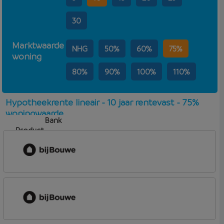
30
Marktwaarde
NHG
50%
60%
75%
woning
80%
90%
100%
110%
Hypotheekrente lineair - 10 jaar rentevast - 75%
woningwaarde
Bank
Product
Aflosvorm
Rente
bijBouwe
Vooruit Hypotheek