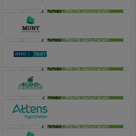
4,20%
Offerte aanvragen
lineair
Bunq
Easy Mortgage
4,20%
Offerte aanvragen
lineair
Munt Hypotheken
4,20%
Offerte aanvragen
lineair
Conneqt vh HypoTrust
Vrij Leven Hypotheek
4,21%
Offerte aanvragen
lineair
Argenta
Hypotheek
4,22%
Offerte aanvragen
lineair
Attens Hypotheken