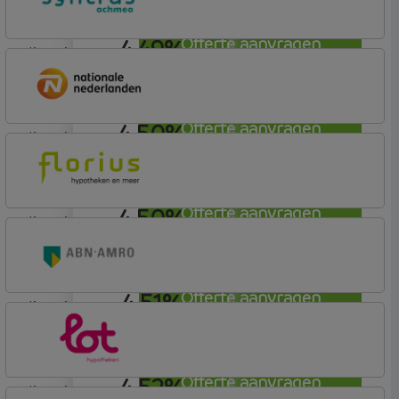
4,49%
Offerte aanvragen
lineair
Syntrus
Basis
4,50%
Offerte aanvragen
lineair
Nationale-Nederlanden Bank
Nationale Nederlanden
4,50%
Offerte aanvragen
lineair
Florius
Profijt twaalf
4,51%
Offerte aanvragen
lineair
ABN AMRO Bank
Budget
4,52%
Offerte aanvragen
lineair