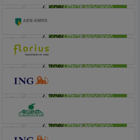
4,69%
Offerte aanvragen
lineair
ING Bank
Basistarief
4,69%
Offerte aanvragen
lineair
ABN AMRO Bank
Woning
4,70%
Offerte aanvragen
lineair
Florius
Profijt twaalf
4,70%
Offerte aanvragen
lineair
ING Bank
Basistarief
4,70%
Offerte aanvragen
lineair
Argenta
Hypotheek