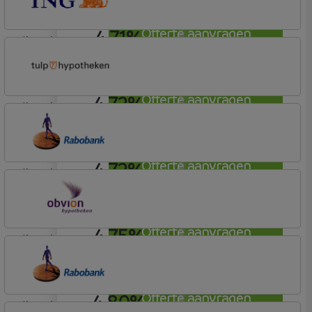
4,71%
Offerte aanvragen
lineair
ING Bank
Basistarief
4,72%
Offerte aanvragen
lineair
Tulp Hypotheken
Tulp Riant Hypotheek
4,72%
Offerte aanvragen
lineair
Rabobank Spaarbank
Plusvoorwaarden
4,75%
Offerte aanvragen
lineair
OBVION Hypotheken
Woon Hypotheek
4,80%
Offerte aanvragen
lineair