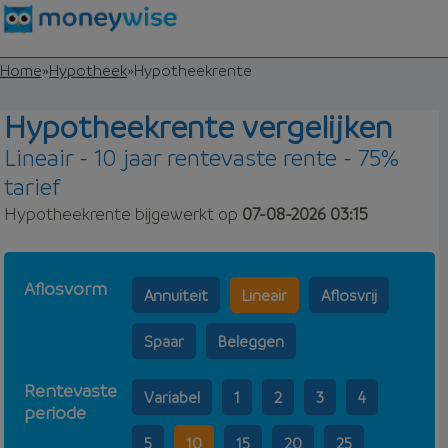
Home
»
Hypotheek
»
Hypotheekrente
Hypotheekrente vergelijken
Lineair - 10 jaar rentevaste rente - 75%
tarief
Hypotheekrente bijgewerkt op
07-08-2026 03:15
Aflosvorm
Annuiteit
Lineair
Aflosvrij
Spaar
Beleggen
Rentevaste
Variabel
1
2
3
4
periode
5
10
15
20
25