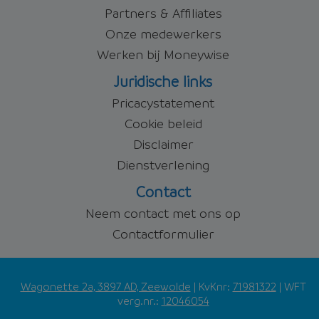
Partners & Affiliates
Onze medewerkers
Werken bij Moneywise
Juridische links
Pricacystatement
Cookie beleid
Disclaimer
Dienstverlening
Contact
Neem contact met ons op
Contactformulier
Wagonette 2a, 3897 AD, Zeewolde
| KvKnr:
71981322
| WFT
verg.nr.:
12046054