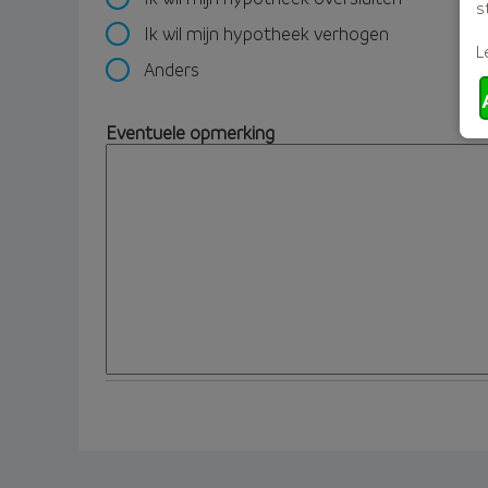
s
Ik wil mijn hypotheek verhogen
L
Anders
Eventuele opmerking