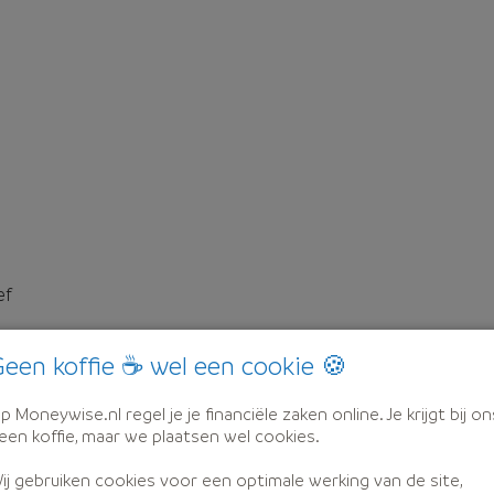
ef
een koffie ☕ wel een cookie 🍪
p Moneywise.nl regel je je financiële zaken online. Je krijgt bij on
een koffie, maar we plaatsen wel cookies.
ij gebruiken cookies voor een optimale werking van de site,