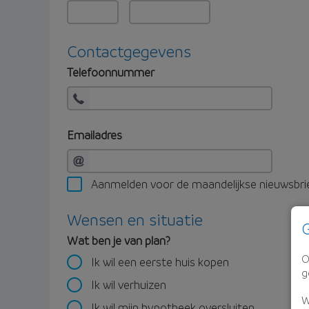
Contactgegevens
Telefoonnummer
Emailadres
Aanmelden voor de maandelijkse nieuwsbri
Wensen en situatie
G
Wat ben je van plan?
O
Ik wil een eerste huis kopen
g
Ik wil verhuizen
W
Ik wil mijn hypotheek oversluiten