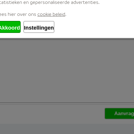
tatistieken en gepersonaliseerde advertenties.
ees hier over ons
cookie beleid
.
Akkoord
Instellingen