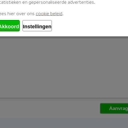
tatistieken en gepersonaliseerde advertenties.
ees hier over ons
cookie beleid
.
Akkoord
Instellingen