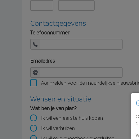
Contactgegevens
Telefoonnummer
Emailadres
Aanmelden voor de maandelijkse nieuwsbri
Wensen en situatie
G
Wat ben je van plan?
O
Ik wil een eerste huis kopen
g
Ik wil verhuizen
W
Ik wil mijn hypotheek oversluiten