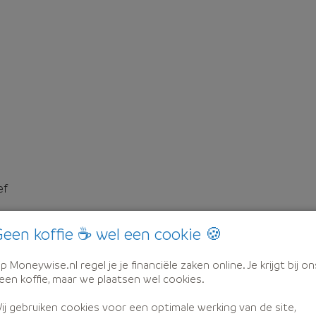
ef
een koffie ☕ wel een cookie 🍪
p Moneywise.nl regel je je financiële zaken online. Je krijgt bij on
een koffie, maar we plaatsen wel cookies.
ij gebruiken cookies voor een optimale werking van de site,