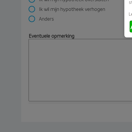
s
Ik wil mijn hypotheek verhogen
L
Anders
Eventuele opmerking