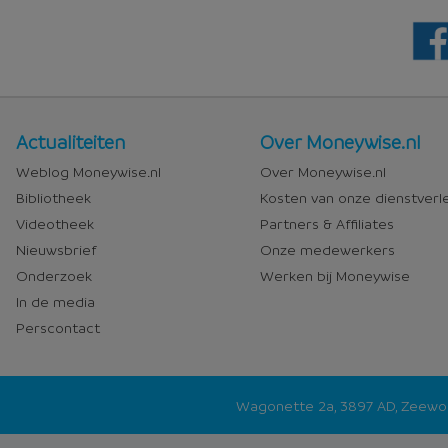
Nieuws
Over
Actualiteiten
Over Moneywise.nl
en
Moneywise
Weblog Moneywise.nl
Over Moneywise.nl
media
Bibliotheek
Kosten van onze dienstverl
Videotheek
Partners & Affiliates
Nieuwsbrief
Onze medewerkers
Onderzoek
Werken bij Moneywise
In de media
Perscontact
Wagonette 2a, 3897 AD, Zeew