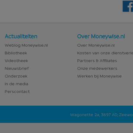
Nieuws
Over
Actualiteiten
Over Moneywise.nl
en
Moneywise
Weblog Moneywise.nl
Over Moneywise.nl
media
Bibliotheek
Kosten van onze dienstverl
Videotheek
Partners & Affiliates
Nieuwsbrief
Onze medewerkers
Onderzoek
Werken bij Moneywise
In de media
Perscontact
Wagonette 2a, 3897 AD, Zeew