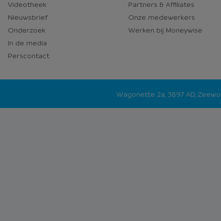
Videotheek
Partners & Affiliates
Nieuwsbrief
Onze medewerkers
Onderzoek
Werken bij Moneywise
In de media
Perscontact
Wagonette 2a, 3897 AD, Zeew