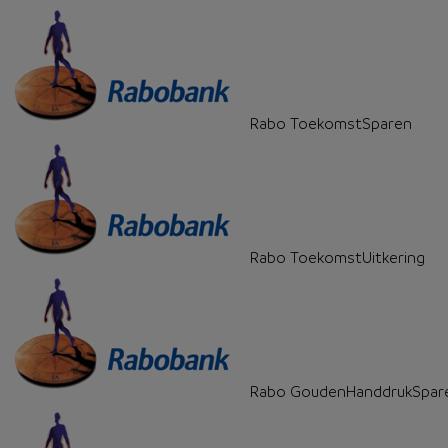
Rabo ToekomstSparen
Rabo ToekomstUitkering
Rabo GoudenHanddrukSpar