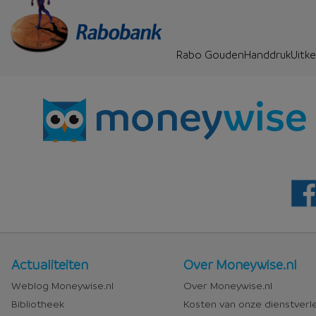
Rabo GoudenHanddrukUitke
Nieuws
Over
Actualiteiten
Over Moneywise.nl
en
Moneywise
Weblog Moneywise.nl
Over Moneywise.nl
media
Bibliotheek
Kosten van onze dienstverl