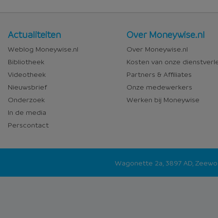
Nieuws
Over
Actualiteiten
Over Moneywise.nl
en
Moneywise
Weblog Moneywise.nl
Over Moneywise.nl
media
Bibliotheek
Kosten van onze dienstverl
Videotheek
Partners & Affiliates
Nieuwsbrief
Onze medewerkers
Onderzoek
Werken bij Moneywise
In de media
Perscontact
Wagonette 2a, 3897 AD, Zeew