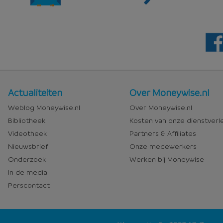
Nieuws
Over
Actualiteiten
Over Moneywise.nl
en
Moneywise
Weblog Moneywise.nl
Over Moneywise.nl
media
Bibliotheek
Kosten van onze dienstverl
Videotheek
Partners & Affiliates
Nieuwsbrief
Onze medewerkers
Onderzoek
Werken bij Moneywise
In de media
Perscontact