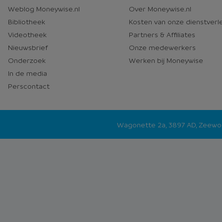
en
Moneywise
Weblog Moneywise.nl
Over Moneywise.nl
media
Bibliotheek
Kosten van onze dienstverl
Videotheek
Partners & Affiliates
Nieuwsbrief
Onze medewerkers
Onderzoek
Werken bij Moneywise
In de media
Perscontact
Wagonette 2a, 3897 AD, Zeew