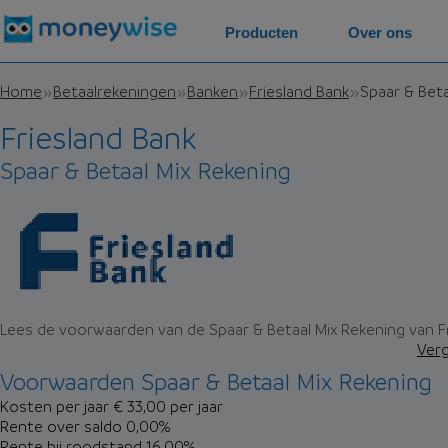
Producten
Over ons
Home
Betaalrekeningen
Banken
Friesland Bank
Spaar & Beta
Friesland Bank
Spaar & Betaal Mix Rekening
Lees de voorwaarden van de Spaar & Betaal Mix Rekening van F
Verg
Voorwaarden Spaar & Betaal Mix Rekening
Kosten per jaar
€ 33,00 per jaar
Rente over saldo
0,00%
Rente bij roodstand
16,00%