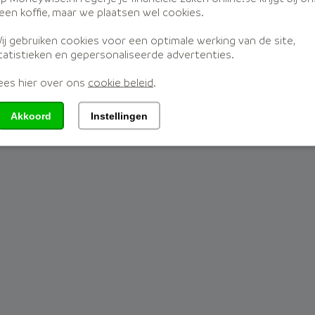
j Moneywise
Disclaimer
een koffie, maar we plaatsen wel cookies.
ij gebruiken cookies voor een optimale werking van de site,
tatistieken en gepersonaliseerde advertenties.
ees hier over ons
cookie beleid
.
nette 2a, 3897 AD, Zeewolde
| KvKnr:
71981322
| WFT verg.nr.:
120
Akkoord
Instellingen