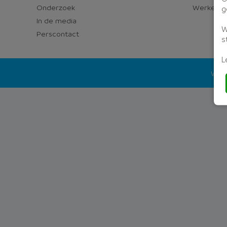
Onderzoek
Werken bi
g
In de media
W
Perscontact
s
L
Wago