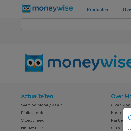
Producten
Ove
Nieuws
Over
Actualiteiten
Over Mo
en
Money
Weblog Moneywise.nl
Over Mone
media
Bibliotheek
Kosten va
G
Videotheek
Partners &
Nieuwsbrief
Onze med
O