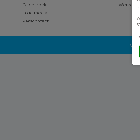
Onderzoek
Werken bi
g
In de media
W
Perscontact
s
L
Wago