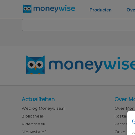
Producten
Ove
Nieuws
Over
Actualiteiten
Over Mo
en
Money
Weblog Moneywise.nl
Over Mone
media
Bibliotheek
Kosten va
G
Videotheek
Partners &
Nieuwsbrief
Onze med
O