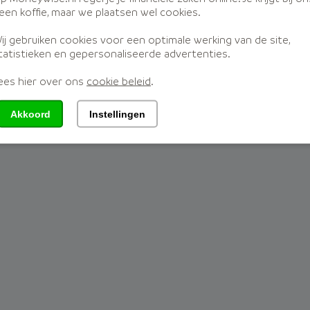
j Moneywise
Disclaimer
een koffie, maar we plaatsen wel cookies.
ij gebruiken cookies voor een optimale werking van de site,
tatistieken en gepersonaliseerde advertenties.
ees hier over ons
cookie beleid
.
nette 2a, 3897 AD, Zeewolde
| KvKnr:
71981322
| WFT verg.nr.:
120
Akkoord
Instellingen