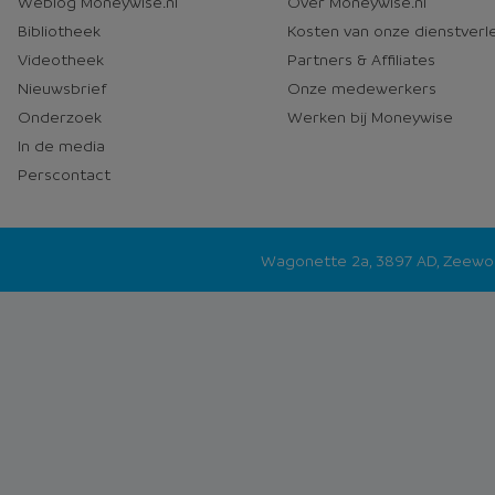
Weblog Moneywise.nl
Over Moneywise.nl
media
Bibliotheek
Kosten van onze dienstverl
Videotheek
Partners & Affiliates
Nieuwsbrief
Onze medewerkers
Onderzoek
Werken bij Moneywise
In de media
Perscontact
Wagonette 2a, 3897 AD, Zeew