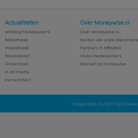
Nieuws
Over
Actualiteiten
Over Moneywise.nl
en
Moneywise
Weblog Moneywise.nl
Over Moneywise.nl
media
Bibliotheek
Kosten van onze dienstverl
Videotheek
Partners & Affiliates
Nieuwsbrief
Onze medewerkers
Onderzoek
Werken bij Moneywise
In de media
Perscontact
Wagonette 2a, 3897 AD, Zeew