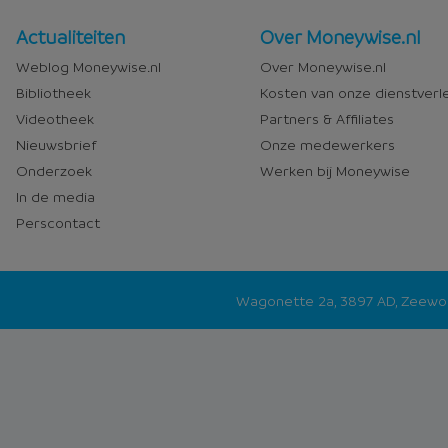
Nieuws
Over
Actualiteiten
Over Moneywise.nl
en
Moneywise
Weblog Moneywise.nl
Over Moneywise.nl
media
Bibliotheek
Kosten van onze dienstverl
Videotheek
Partners & Affiliates
Nieuwsbrief
Onze medewerkers
Onderzoek
Werken bij Moneywise
In de media
Perscontact
Wagonette 2a, 3897 AD, Zeew