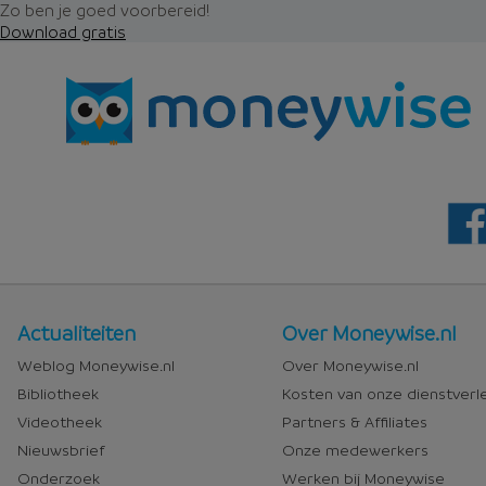
Zo ben je goed voorbereid!
Download gratis
Nieuws
Over
Actualiteiten
Over Moneywise.nl
en
Moneywise
Weblog Moneywise.nl
Over Moneywise.nl
media
Bibliotheek
Kosten van onze dienstverl
Videotheek
Partners & Affiliates
Nieuwsbrief
Onze medewerkers
Onderzoek
Werken bij Moneywise