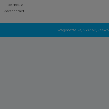
In de media
Perscontact
Wagonette 2a, 3897 AD, Zeew