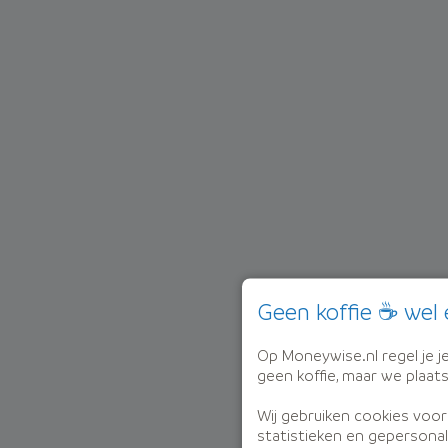
Geen koffie ☕ wel 
Op Moneywise.nl regel je je 
geen koffie, maar we plaat
Wij gebruiken cookies voor
statistieken en gepersonal