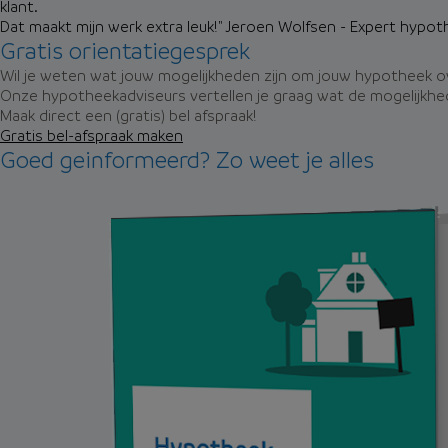
klant.
Dat maakt mijn werk extra leuk!"
Jeroen Wolfsen - Expert hypot
Gratis orientatiegesprek
Wil je weten wat jouw mogelijkheden zijn om jouw hypotheek ov
Onze hypotheekadviseurs vertellen je graag wat de mogelijkhed
Maak direct een (gratis) bel afspraak!
Gratis bel-afspraak maken
Goed geinformeerd? Zo weet je alles