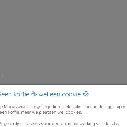
ef
een koffie ☕ wel een cookie 🍪
p Moneywise.nl regel je je financiële zaken online. Je krijgt bij on
een koffie, maar we plaatsen wel cookies.
ij gebruiken cookies voor een optimale werking van de site,