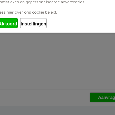
tatistieken en gepersonaliseerde advertenties.
ees hier over ons
cookie beleid
.
Akkoord
Instellingen