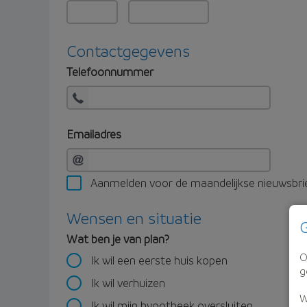
Contactgegevens
Telefoonnummer
Emailadres
Aanmelden voor de maandelijkse nieuwsbri
Wensen en situatie
G
Wat ben je van plan?
O
Ik wil een eerste huis kopen
g
Ik wil verhuizen
W
Ik wil mijn hypotheek oversluiten