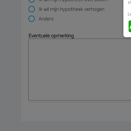
s
Ik wil mijn hypotheek verhogen
L
Anders
Eventuele opmerking